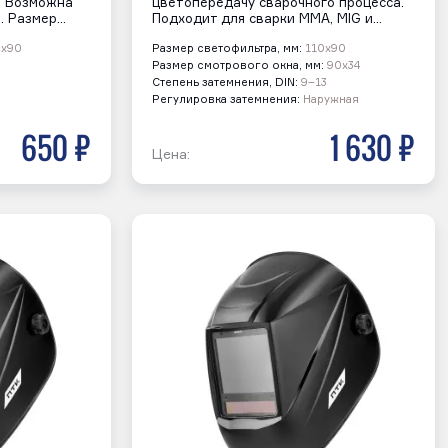
. Возможна
цветопередачу сварочного процесса.
. Размер…
Подходит для сварки MMA, MIG и…
х90
Размер светофильтра, мм:
110х90
Размер смотрового окна, мм:
90х34
Степень затемнения, DIN:
9–13
Регулировка затемнения:
Наружная
650 р
1 630 р
Цена: