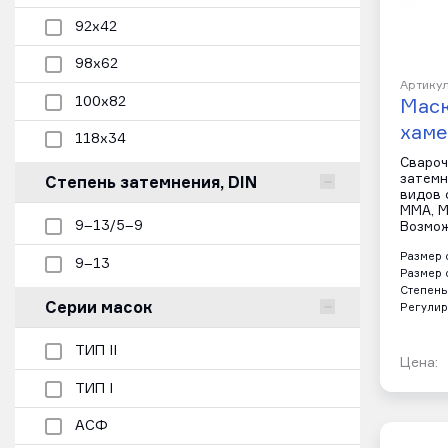
92х42
98х62
Артикул
100х82
Мас
хаме
118х34
Свароч
Степень затемнения, DIN
затемн
видов 
MMA, M
9–13/5–9
Возмож
Размер 
9–13
Размер 
Степень
Серии масок
Регулир
ТИП II
Цена:
ТИП I
АСФ