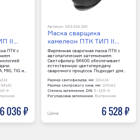
Артикул: 003.010.150
Маска сварщика
П II…
хамелеон ПТК ТИП II…
ска ПТК с
Фирменная сварочная маска ПТК с
нием.
автоматическим затемнением.
хнологией
Светофильтр SK600 обеспечивает
дачи.
естественную цветопередачу
 MIG, TIG и…
сварочного процесса. Подходит для…
х114
Размер светофильтра, мм:
133х114
98х62
Размер смотрового окна, мм:
100х82
3/5–9
Степень затемнения, DIN:
9–13/5–9
тренняя
Регулировка затемнения:
Внутренняя
6 036 р
6 528 р
Цена: