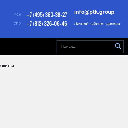
info@ptk.group
+7 (495) 363-38-27
МСК
+7 (812) 326-06-46
Личный кабинет дилера
СПб
е щитки