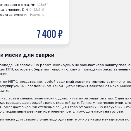
смотрового окна, мм:
118х34
 затемнения, DIN:
9–13/5–9
овка затемнения:
Наружная
7 400 р
и маски для сварки
роведения сварочных работ необходимо не забывать про защиту глаз, л
ски ПТК, которые оберегают лицо и голову от попадания расплавленных 
ения.
ток НБТ-1 представляет собой защитный экран из термопластичного пол
егулируемым наголовником. Такой щиток служит защитой от механически
дуги.
у нас есть и специальные маски с дополнительной защитой глаз. Одна из
едотвращающее воздействие открытой дуги. Также, у нас можно купить 
C обладает высокой степенью защиты глаз от различных излучений. Э
о специальным реечным креплением, регулирующим маску на голове.
кая маска для сварки лучше подходит вам, можно у наших менеджеров по