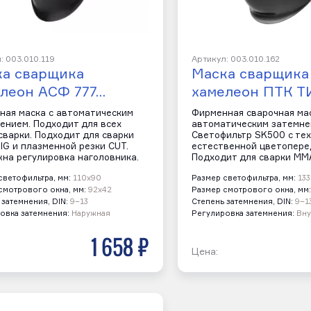
: 003.010.119
Артикул: 003.010.162
ка сварщика
Маска сварщика
леон АСФ 777…
хамелеон ПТК ТИ
ная маска с автоматическим
Фирменная сварочная ма
ением. Подходит для всех
автоматическим затемне
сварки. Подходит для сварки
Светофильтр SK500 с те
IG и плазменной резки CUT.
естественной цветопере
на регулировка наголовника.
Подходит для сварки MMA,
светофильтра, мм:
110х90
Размер светофильтра, мм:
133
смотрового окна, мм:
92х42
Размер смотрового окна, мм:
 затемнения, DIN:
9–13
Степень затемнения, DIN:
9–1
овка затемнения:
Наружная
Регулировка затемнения:
Вну
1 658 р
Цена: