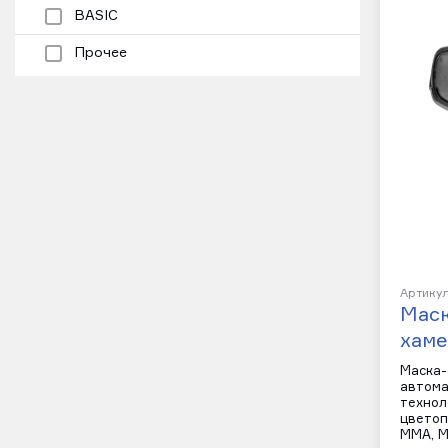
BASIC
Прочее
Артикул
Мас
хаме
Маска-
автома
технол
цветоп
MMA, M