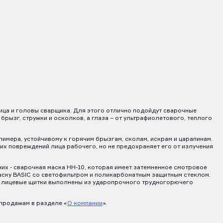
ица и головы сварщика. Для этого отлично подойдут сварочные
брызг, стружки и осколков, а глаза – от ультрафиолетового, теплого
имера, устойчивому к горячим брызгам, сколам, искрам и царапинам.
х повреждений лица рабочего, но не предохраняет его от излучения
 них - сварочная маска НН-10, которая имеет затемненное смотровое
маску BASIC со светофильтром и поликарбонатным защитным стеклом.
ти лицевые щитки выполнены из ударопрочного трудногорючего
 продажам в разделе «
О компании
».