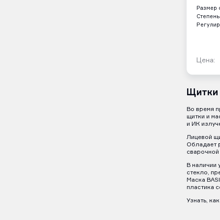
Размер 
Степень
Регулир
Цена:
Щитки 
Во время п
щитки и ма
и ИК излуч
Лицевой щи
Обладает р
сварочной 
В наличии 
стекло, пр
Маска BASI
пластика с
Узнать, ка