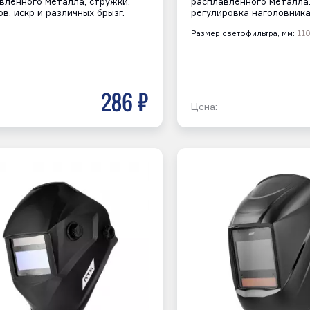
вленного металла, стружки,
расплавленного металла
ов, искр и различных брызг.
регулировка наголовника
Размер светофильтра, мм:
110
286 р
Цена: