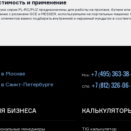
стимость и применение
уки серии PL-RC/PUZ предназначены для работы на пропане, бутане ил
также с резаками GCE и MESSER, используемыми на портальных машинах
элементов важно подбирать внутренний и наружный мундштук в соответс
.
+7 (495) 363-38
 в Москве
Мск:
+7 (812) 326-06
 в Санкт-Петербурге
СПб:
Я БИЗНЕСА
КАЛЬКУЛЯТОР
иональные менеджеры
TIG калькулятор