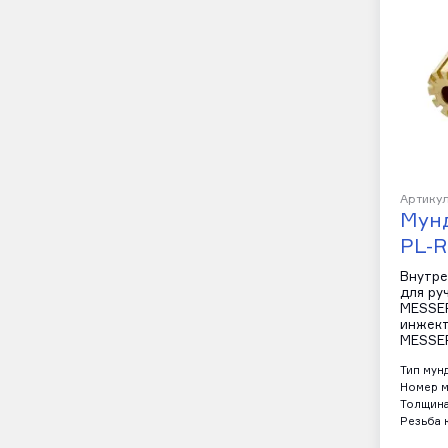
Артикул
Мун
PL-
Внутре
для ру
MESSER
инжект
MESSER
Тип мун
Номер м
Толщина
Резьба 