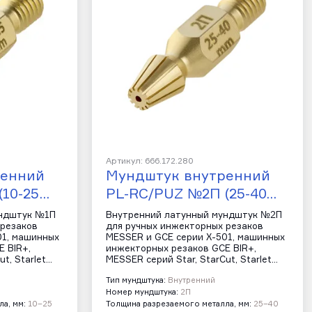
Артикул: 666.172.280
ренний
Мундштук внутренний
(10-25…
PL-RC/PUZ №2П (25-40…
ундштук №1П
Внутренний латунный мундштук №2П
 резаков
для ручных инжекторных резаков
01, машинных
MESSER и GCE серии Х-501, машинных
 BIR+,
инжекторных резаков GCE BIR+,
t, Starlet…
MESSER серий Star, StarCut, Starlet…
Тип мундштука:
Внутренний
Номер мундштука:
2П
а, мм:
10–25
Толщина разрезаемого металла, мм:
25–40