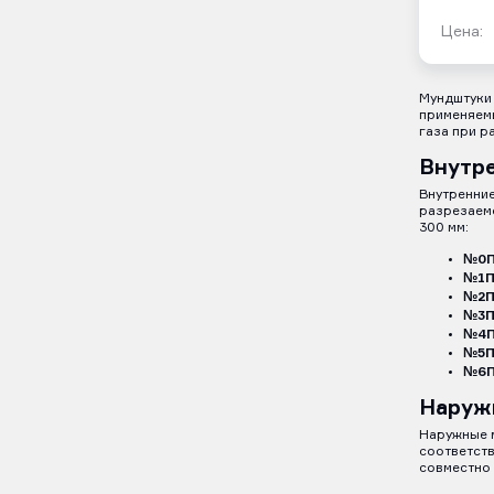
Цена:
Мундштуки 
применяемы
газа при р
Внутр
Внутренни
разрезаемо
300 мм:
№0
№1
№2
№3
№4
№5
№6
Наруж
Наружные 
соответств
совместно 