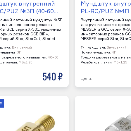
дштук внутренний
Мундштук внут
C/PUZ №3П (40-60…
PL-RC/PUZ №4П 
енний латунный мундштук №3П
Внутренний латунный м
чных инжекторных резаков
для ручных инжекторных
 и GCE серии Х-501, машинных
MESSER и GCE серии Х-5
орных резаков GCE BIR+,
инжекторных резаков GCE
 серий Star, StarCut, Starlet…
MESSER серий Star, StarCu
дштука:
Внутренний
Тип мундштука:
Внутренний
ундштука:
3П
Номер мундштука:
4П
 разрезаемого металла, мм:
40–60
Толщина разрезаемого металл
крепления:
М8х1,25
Резьба крепления:
М8х1,25
540 р
Цена:
а