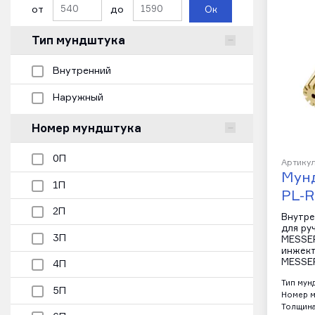
от
до
Ок
Тип мундштука
Внутренний
Наружный
Номер мундштука
0П
Артикул
Мун
1П
PL-R
2П
Внутре
для ру
3П
MESSER
инжект
MESSER
4П
Тип мун
5П
Номер м
Толщина