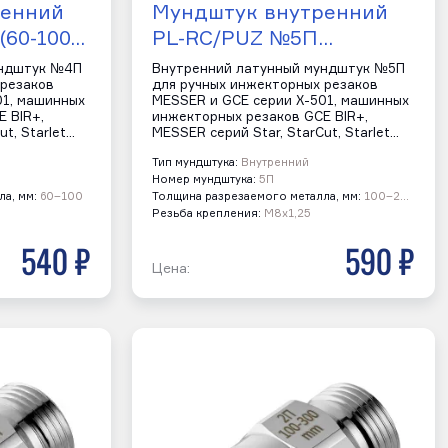
ренний
Мундштук внутренний
(60-100…
PL-RC/PUZ №5П…
ундштук №4П
Внутренний латунный мундштук №5П
 резаков
для ручных инжекторных резаков
01, машинных
MESSER и GCE серии Х-501, машинных
 BIR+,
инжекторных резаков GCE BIR+,
t, Starlet…
MESSER серий Star, StarCut, Starlet…
Тип мундштука:
Внутренний
Номер мундштука:
5П
а, мм:
60–100
Толщина разрезаемого металла, мм:
100–200
Резьба крепления:
М8х1,25
540 р
590 р
Цена: