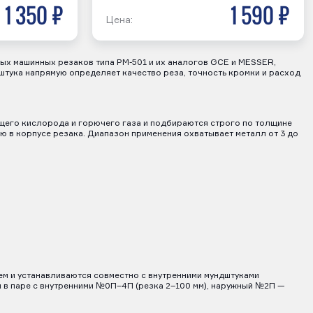
1 350 р
1 590 р
Цена:
ых машинных резаков типа РМ-501 и их аналогов GCE и MESSER,
тука напрямую определяет качество реза, точность кромки и расход
его кислорода и горючего газа и подбираются строго по толщине
 в корпусе резака. Диапазон применения охватывает металл от 3 до
м и устанавливаются совместно с внутренними мундштуками
 в паре с внутренними №0П–4П (резка 2–100 мм), наружный №2П —