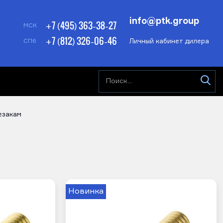
info@ptk.group
+7 (495) 363-38-27
МСК
+7 (812) 326-06-46
Личный кабинет дилера
СПб
езакам
Новинка