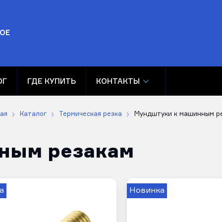
ОЕ
ОГ
ГДЕ КУПИТЬ
КОНТАКТЫ
ая
Каталог
Термическая резка
Мундштуки к машинным р
ным резакам
а
Новинка