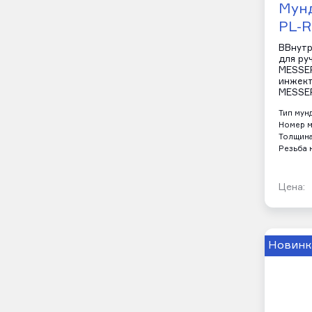
Мун
PL-R
ВВнутр
для ру
MESSER
инжект
MESSER
Тип мун
Номер м
Толщина
Резьба 
Цена:
Новинк