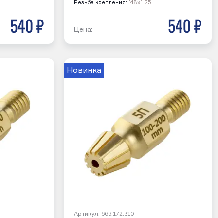
Резьба крепления:
М8х1,25
540 р
540 р
Цена:
Новинка
Артикул: 666.172.310