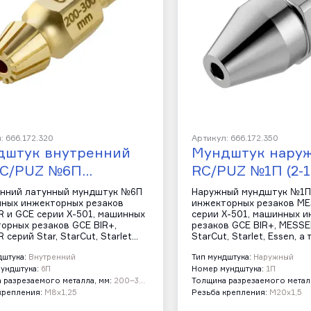
: 666.172.320
Артикул: 666.172.350
дштук внутренний
Мундштук наруж
RC/PUZ №6П…
RC/PUZ №1П (2-1
нний латунный мундштук №6П
Наружный мундштук №1П 
чных инжекторных резаков
инжекторных резаков ME
 и GCE серии Х-501, машинных
серии Х-501, машинных 
орных резаков GCE BIR+,
резаков GCE BIR+, MESSER
 серий Star, StarCut, Starlet…
StarCut, Starlet, Essen, а
дштука:
Внутренний
Тип мундштука:
Наружный
ундштука:
6П
Номер мундштука:
1П
 разрезаемого металла, мм:
200–300
Толщина разрезаемого металл
крепления:
М8х1,25
Резьба крепления:
М20х1,5