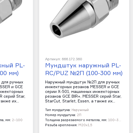
Артикул: 666.172.360
ный PL-
Мундштук наружный PL-
00 мм)
RC/PUZ №2П (100-300 мм)
для ручных
Наружный мундштук №2П для ручных
SSER и GCE
инжекторных резаков MESSER и GCE
инжекторных
серии Х-501, машинных инжекторных
 серий Star,
резаков GCE BIR+, MESSER серий Star,
 также их…
StarCut, Starlet, Essen, а также их…
Тип мундштука:
Наружный
Номер мундштука:
2П
а, мм:
2–100
Толщина разрезаемого металла, мм:
100–300
Резьба крепления:
М20х1,5