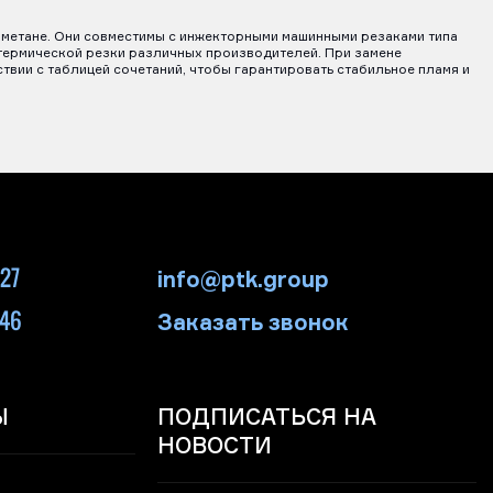
и метане. Они совместимы с инжекторными машинными резаками типа
 термической резки различных производителей. При замене
твии с таблицей сочетаний, чтобы гарантировать стабильное пламя и
-27
info@ptk.group
-46
Заказать звонок
Ы
ПОДПИСАТЬСЯ НА
НОВОСТИ