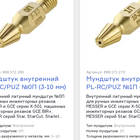
: 666.172.260
Артикул: 666.172.270
дштук внутренний
Мундштук внут
C/PUZ №0П (3-10 мм)
PL-RC/PUZ №1П 
нний латунный мундштук №0П
Внутренний латунный м
чных инжекторных резаков
для ручных инжекторных
 и GCE серии Х-501, машинных
MESSER и GCE серии Х-5
орных резаков GCE BIR+,
инжекторных резаков GCE
 серий Star, StarCut, Starlet…
MESSER серий Star, StarCu
дштука:
Внутренний
Тип мундштука:
Внутренний
ундштука:
0П
Номер мундштука:
1П
 разрезаемого металла, мм:
3–10
Толщина разрезаемого металл