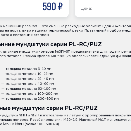
590 р
Цена:
к машинным резакам — это сменные расходные элементы для инжекторн
х на портальных машинах термической резки. Правильный подбор мундш
аботе с листовым металлом.
енние мундштуки серии PL-RC/PUZ
е латунные мундштуки номеров №0П–6П предназначены для подачи режущ
го металла. Резьба крепления М8×1,25 обеспечивает надёжную фиксацию
П
— толщина металла 3–10 мм
П
— толщина металла 10–25 мм
П
— толщина металла 25–40 мм
П
— толщина металла 40–60 мм
П
— толщина металла 60–100 мм
П
— толщина металла 100–200 мм
П
— толщина металла 200–300 мм
ные мундштуки серии PL-RC/PUZ
мундштуки №1П и №2П изготовлены из латуни с хромированным покрытие
ующих номеров. Резьба крепления М20×1,5. Наружный №1П используется
с №5П и №6П (резка 100–300 мм).