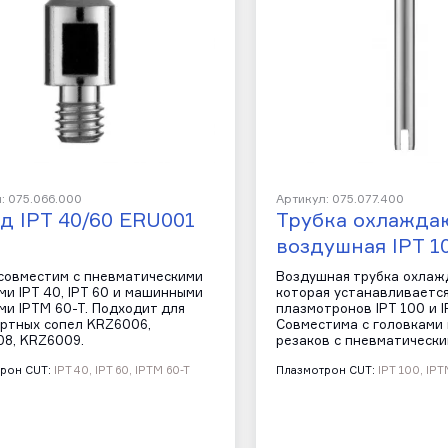
: 075.066.000
Артикул: 075.077.400
д IPT 40/60 ERU001
Трубка охлажда
воздушная IPT 1
совместим с пневматическими
Воздушная трубка охлаж
ми IPT 40, IPT 60 и машинными
которая устанавливается
ми IPTM 60-T. Подходит для
плазмотронов IPT 100 и I
ртных сопел KRZ6006,
Совместима с головками
8, KRZ6009.
резаков с пневматическ
рон CUT:
IPT 40, IPT 60, IPTM 60-T
Плазмотрон CUT:
IPT 100, IP