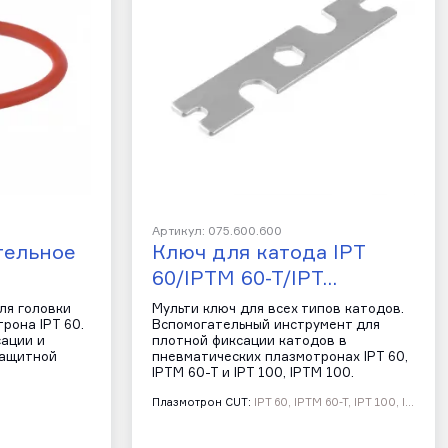
Артикул: 075.600.600
тельное
Ключ для катода IPT
60/IPTM 60-T/IPT…
ля головки
Мульти ключ для всех типов катодов.
рона IPT 60.
Вспомогательный инструмент для
сации и
плотной фиксации катодов в
защитной
пневматических плазмотронах IPT 60,
IPTM 60-T и IPT 100, IPTM 100.
Плазмотрон CUT:
IPT 60, IPTM 60-T, IPT 100, IPTM 100