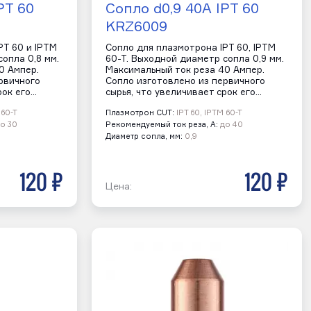
PT 60
Сопло d0,9 40A IPT 60
KRZ6009
PT 60 и IPTM
Сопло для плазмотрона IPT 60, IPTM
опла 0,8 мм.
60-T. Выходной диаметр сопла 0,9 мм.
0 Ампер.
Максимальный ток реза 40 Ампер.
рвичного
Сопло изготовлено из первичного
рок его…
сырья, что увеличивает срок его…
 60-T
Плазмотрон CUT:
IPT 60, IPTM 60-T
о 30
Рекомендуемый ток реза, А:
до 40
Диаметр сопла, мм:
0,9
120 р
120 р
Цена: