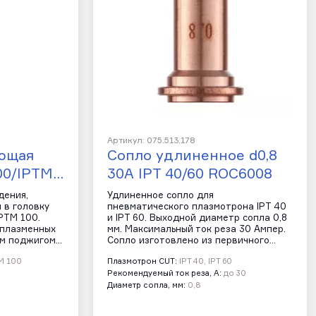
Артикул: 075.513.178
ющая
Сопло удлиненное d0,8
00/IPTM…
30A IPT 40/60 ROC6008
дения,
Удлиненное сопло для
 в головку
пневматического плазмотрона IPT 40
PTM 100.
и IPT 60. Выходной диаметр сопла 0,8
 плазменных
мм. Максимальный ток реза 30 Ампер.
им поджигом…
Сопло изготовлено из первичного…
TM 100
Плазмотрон CUT:
IPT 40, IPT 60
Рекомендуемый ток реза, А:
до 30
Диаметр сопла, мм:
0,8