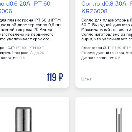
о d0,6 20A IPT 60
Сопло d0,8 30A I
6006
KRZ6008
для плазмотрона IPT 60 и IPTM
Сопло для плазмотрона I
Выходной диаметр сопла 0,6 мм.
60-T. Выходной диаметр с
альный ток реза 20 Ампер.
Максимальный ток реза 3
изготовлено из первичного
Сопло изготовлено из пе
 что увеличивает срок его…
сырья, что увеличивает с
рон CUT:
IPT 60, IPTM 60-T
Плазмотрон CUT:
IPT 60, IPTM
дуемый ток реза, А:
до 20
Рекомендуемый ток реза, А:
д
 сопла, мм:
0,6
Диаметр сопла, мм:
0,8
119 р
Цена: