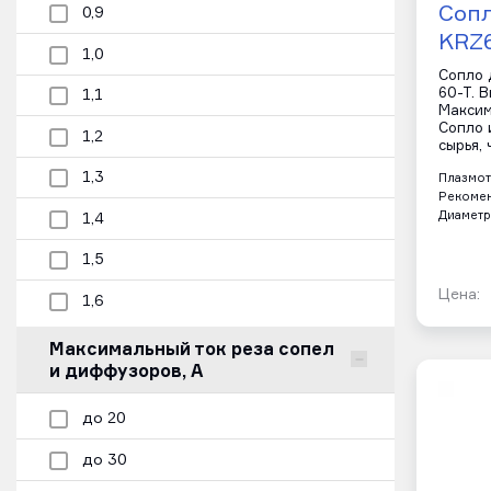
Сопл
0,9
KRZ
1,0
Сопло 
60-T. 
1,1
Максим
Сопло 
1,2
сырья,
1,3
Плазмот
Рекомен
Диаметр
1,4
1,5
Цена:
1,6
Максимальный ток реза сопел
и диффузоров, А
до 20
до 30