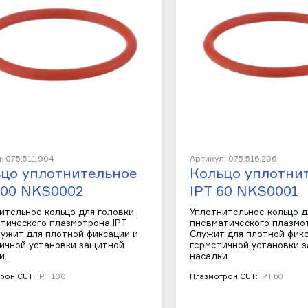
: 075.511.904
Артикул: 075.516.206
цо уплотнительное
Кольцо уплотни
100 NKS0002
IPT 60 NKS0001
ительное кольцо для головки
Уплотнительное кольцо д
тического плазмотрона IPT
пневматического плазмот
лужит для плотной фиксации и
Служит для плотной фик
ичной установки защитной
герметичной установки 
и.
насадки.
рон CUT:
IPT 100
Плазмотрон CUT:
IPT 60