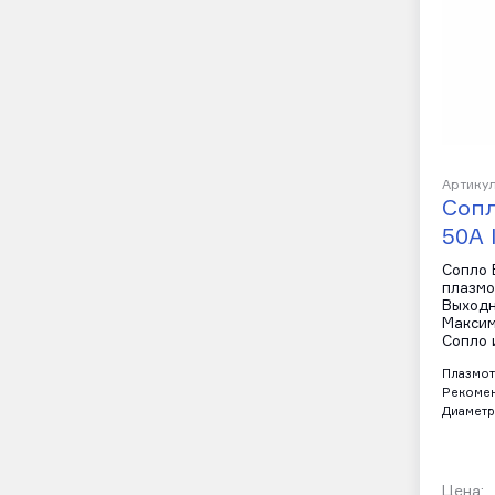
Артикул
Сопл
50A 
Сопло B
плазмо
Выходн
Максим
Сопло 
Плазмот
Рекомен
Диаметр
Цена: