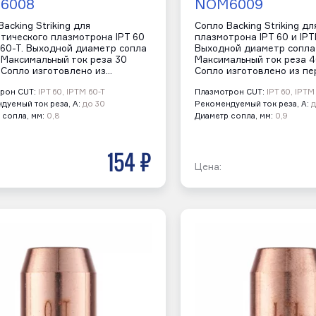
6008
NOM6009
acking Striking для
Сопло Backing Striking дл
тического плазмотрона IPT 60
плазмотрона IPT 60 и IPT
 60-T. Выходной диаметр сопла
Выходной диаметр сопла 
. Максимальный ток реза 30
Максимальный ток реза 4
 Сопло изготовлено из…
Сопло изготовлено из пе
рон CUT:
IPT 60, IPTM 60-T
Плазмотрон CUT:
IPT 60, IPTM
дуемый ток реза, А:
до 30
Рекомендуемый ток реза, А:
д
 сопла, мм:
0,8
Диаметр сопла, мм:
0,9
154 р
Цена: