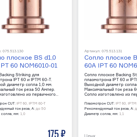
: 075.513.130
Артикул: 075.513.131
о плоское BS d1,0
Сопло плоское B
IPT 60 NOM6010-01
60A IPT 60 NOM6
acking Striking для
Сопло плоское Backing St
трона IPT 60 и IPTM 60-T.
плазмотрона IPT 60 и IPT
ой диаметр сопла 1,0 мм.
Выходной диаметр сопла 
альный ток реза 50 Ампер.
Максимальный ток реза 6
изготовлено из первичного…
Сопло изготовлено из пе
рон CUT:
IPT 60, IPTM 60-T
Плазмотрон CUT:
IPT 60, IPTM
дуемый ток реза, А:
до 50
Рекомендуемый ток реза, А:
д
 сопла, мм:
1,0
Диаметр сопла, мм:
1,1
175 р
Цена: