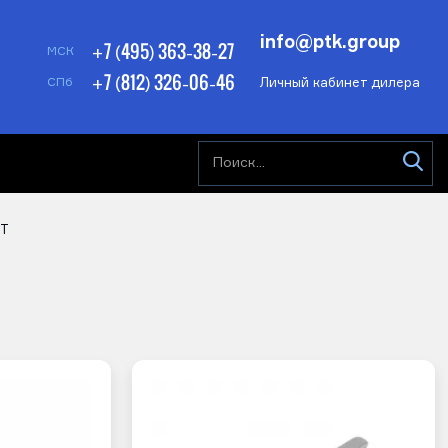
info@ptk.group
+7 (495) 363-38-27
МСК
+7 (812) 326-06-46
Личный кабинет дилера
СПб
PT