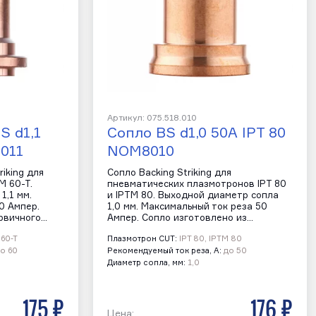
Артикул: 075.518.010
S d1,1
Сопло BS d1,0 50A IPT 80
011
NOM8010
riking для
Сопло Backing Striking для
M 60-T.
пневматических плазмотронов IPT 80
1,1 мм.
и IPTM 80. Выходной диаметр сопла
0 Ампер.
1,0 мм. Максимальный ток реза 50
рвичного…
Ампер. Сопло изготовлено из…
 60-T
Плазмотрон CUT:
IPT 80, IPTM 80
о 60
Рекомендуемый ток реза, А:
до 50
Диаметр сопла, мм:
1,0
175 р
176 р
Цена: