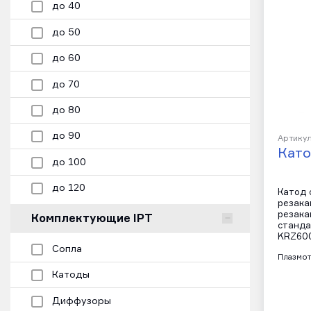
до 40
до 50
до 60
до 70
до 80
до 90
Артикул
Като
до 100
до 120
Катод 
резака
резака
Комплектующие IPT
станда
KRZ600
Сопла
Плазмот
Катоды
Диффузоры