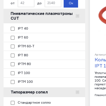
от
до
Ок
Пневматические плазмотроны
CUT
IPT 40
IPT 60
IPTM 60-T
Артикул
IPT 80
Коль
IPTM 80
IPT 
IPT 100
Уплотн
пневма
100. С
IPTM 100
гермет
насадк
Типоразмер сопел
Плазмот
Стандартное сопло