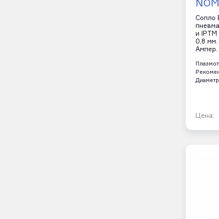
NOM
Сопло B
пневма
и IPTM
0,8 мм
Ампер.
Плазмот
Рекомен
Диаметр
Цена: