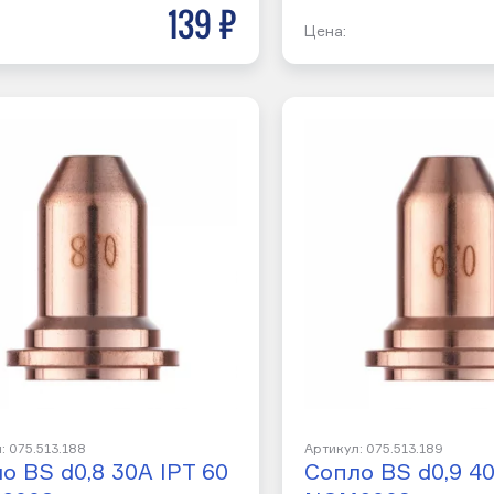
139 р
Цена:
: 075.513.188
Артикул: 075.513.189
о BS d0,8 30A IPT 60
Сопло BS d0,9 40