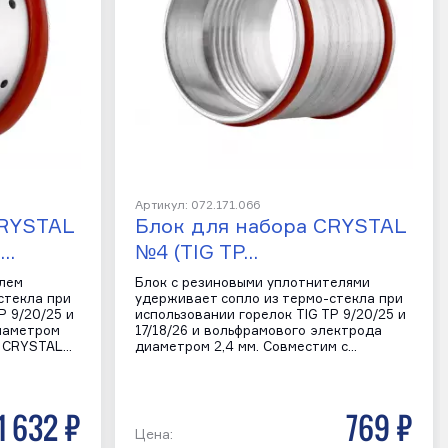
Артикул: 072.171.066
CRYSTAL
Блок для набора CRYSTAL
)…
№4 (TIG TP…
елем
Блок с резиновыми уплотнителями
стекла при
удерживает сопло из термо-стекла при
P 9/20/25 и
использовании горелок TIG TP 9/20/25 и
иаметром
17/18/26 и вольфрамового электрода
м CRYSTAL…
диаметром 2,4 мм. Совместим с…
1 632 р
769 р
Цена: