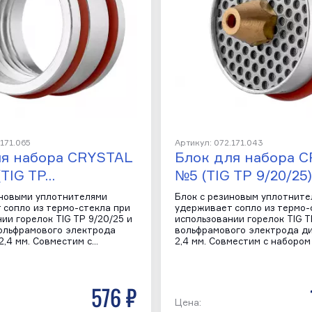
.171.065
Артикул: 072.171.043
ля набора CRYSTAL
Блок для набора 
(TIG TP…
№5 (TIG TP 9/20/25
иновыми уплотнителями
Блок с резиновым уплотнит
 сопло из термо-стекла при
удерживает сопло из термо-
ии горелок TIG TP 9/20/25 и
использовании горелок TIG T
вольфрамового электрода
вольфрамового электрода д
2,4 мм. Совместим с…
2,4 мм. Совместим с наборо
576 р
Цена: