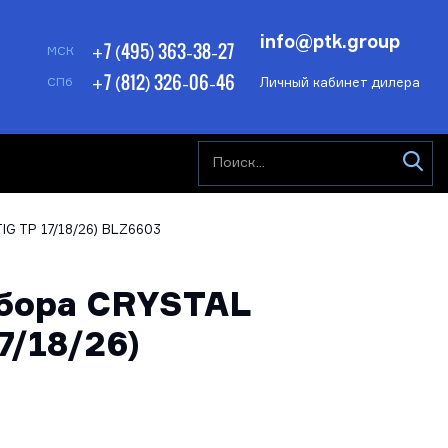
info@ptk.group
+7 (495) 363-38-27
МСК
+7 (812) 326-06-46
Личный кабинет дилера
СПб
IG TP 17/18/26) BLZ6603
абора CRYSTAL
7/18/26)