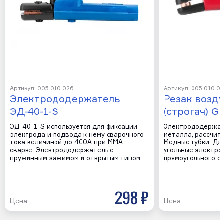
Артикул: 005.010.026
Артикул: 005.010.
Электрододержатель
Резак воз
ЭД-40-1-S
(строгач) 
ЭД-40-1-S используется для фиксации
Электрододержа
электрода и подвода к нему сварочного
металла, рассчит
тока величиной до 400А при ММА
Медные губки. Д
сварке. Электрододержатель с
угольные электр
пружинным зажимом и открытым типом…
прямоугольного с
298 р
Цена:
Цена: