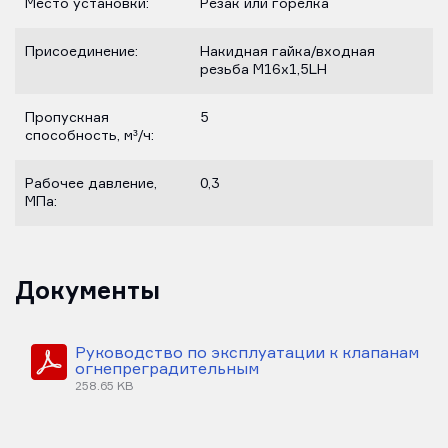
Место установки:
Резак или горелка
Присоединение:
Накидная гайка/входная
резьба М16х1,5LH
Пропускная
5
способность, м³/ч:
Рабочее давление,
0,3
МПа:
Документы
Руководство по эксплуатации к клапанам
огнепреградительным
258.65 KB