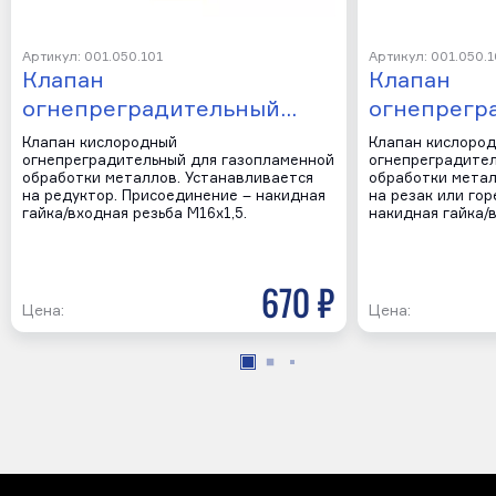
Артикул: 001.050.101
Артикул: 001.050.
Клапан
Клапан
огнепреградительный…
огнепрегр
Клапан кислородный
Клапан кислоро
огнепреградительный для газопламенной
огнепреградител
обработки металлов. Устанавливается
обработки метал
на редуктор. Присоединение – накидная
на резак или гор
гайка/входная резьба М16х1,5.
накидная гайка/в
670 р
Цена:
Цена: