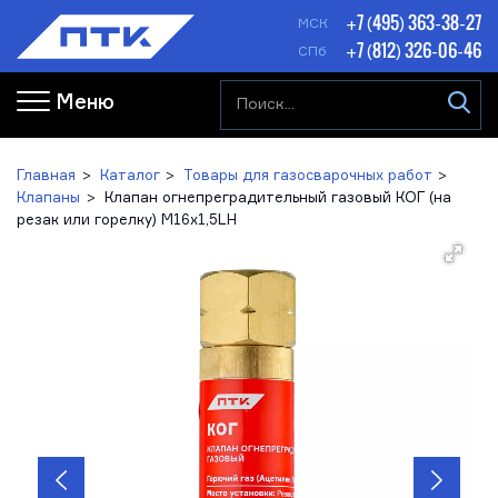
+7 (495) 363-38-27
МСК
+7 (812) 326-06-46
СПб
Меню
Главная
Каталог
Товары для газосварочных работ
Клапаны
Клапан огнепреградительный газовый КОГ (на
резак или горелку) М16х1,5LH