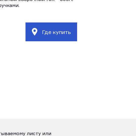
ручками.
Где купить
атываемому листу или