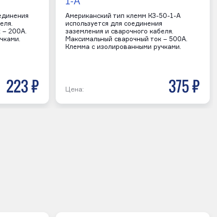
1-А
оединения
Американский тип клемм КЗ-50-1-А
еля.
используется для соединения
 – 200А.
заземления и сварочного кабеля.
чками.
Максимальный сварочный ток – 500А.
Клемма с изолированными ручками.
223 р
375 р
Цена: