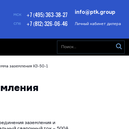
info@ptk.group
+7 (495) 363-38-27
МСК
+7 (812) 326-06-46
Личный кабинет дилера
СПб
емма заземления КЗ-50-1
емления
оединения заземления и
альный сварочный ток – 500А.