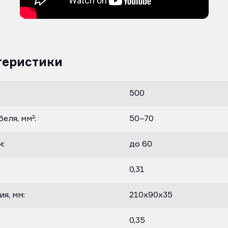
теристики
500
еля, мм²:
50–70
м:
до 60
0,31
я, мм:
210х90х35
0,35