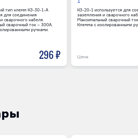
1
ий тип клемм КЗ-30-1-А
КЗ-20-1 используется для с
ся для соединения
заземления и сварочного каб
и сварочного кабеля.
Максимальный сварочный ток
ый сварочный ток – 300А.
Клемма с изолированными ру
золированными ручками.
296 р
Цена:
ары