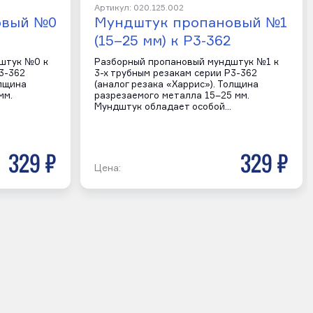
Артикул: 020.125.002
овый №0
Мундштук пропановый №1
(15–25 мм) к Р3-362
штук №0 к
Разборный пропановый мундштук №1 к
3-362
3-х трубным резакам серии Р3-362
олщина
(аналог резака «Харрис»). Толщина
мм.
разрезаемого металла 15–25 мм.
Мундштук обладает особой…
329 р
329 р
Цена: