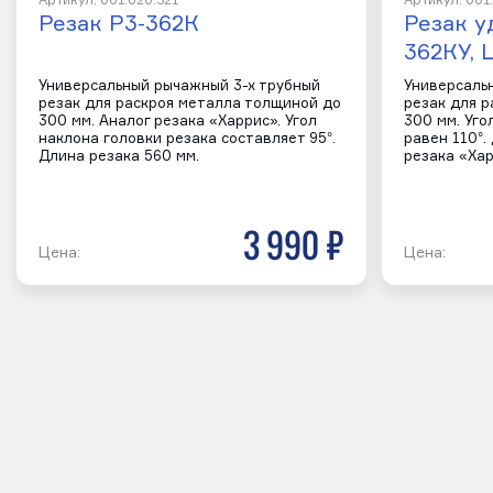
Артикул: 001.020.321
Артикул: 001
Резак Р3-362К
Резак 
362КУ, 
Универсальный рычажный 3-х трубный
Универсаль
резак для раскроя металла толщиной до
резак для 
300 мм. Аналог резака «Харрис». Угол
300 мм. Уго
наклона головки резака составляет 95°.
равен 110°.
Длина резака 560 мм.
резака «Ха
3 990 р
Цена:
Цена: