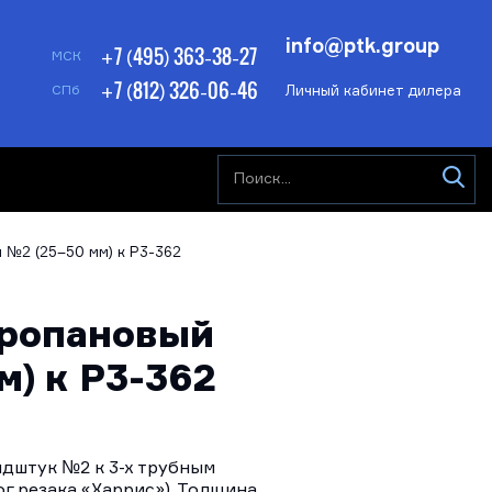
info@ptk.group
+7 (495) 363-38-27
МСК
+7 (812) 326-06-46
Личный кабинет дилера
СПб
№2 (25–50 мм) к Р3-362
ропановый
м) к Р3-362
дштук №2 к 3-х трубным
ог резака «Харрис»). Толщина