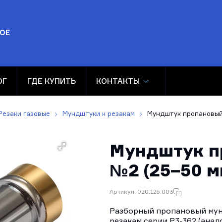
ОЕ
ОГ
ГДЕ КУПИТЬ
КОНТАКТЫ
Резаки газовые
Мундштуки к резакам
Мундштук пропановый 
Мундштук п
№2 (25–50 м
Артикул: 020.125.003
Разборный пропановый мун
резакам серии Р3-362 (анал