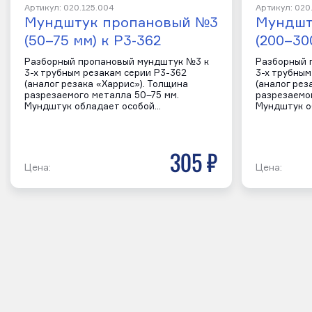
Артикул: 020.125.004
Артикул: 020
Мундштук пропановый №3
Мундшт
(50–75 мм) к Р3-362
(200–30
Разборный пропановый мундштук №3 к
Разборный 
3-х трубным резакам серии Р3-362
3-х трубным
(аналог резака «Харрис»). Толщина
(аналог рез
разрезаемого металла 50–75 мм.
разрезаемо
Мундштук обладает особой…
Мундштук о
305 р
Цена:
Цена: