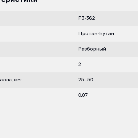
Р3-362
Пропан-Бутан
Разборный
2
лла, мм:
25–50
0,07