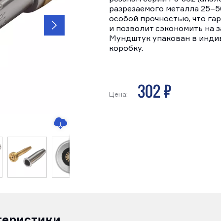
разрезаемого металла 25–5
особой прочностью, что га
и позволит сэкономить на 
Мундштук упакован в инд
коробку.
302 р
Цена:
теристики