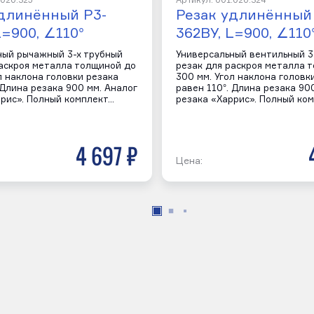
.020.325
Артикул: 001.020.324
удлинённый Р3-
Резак удлинённый
L=900, ∠110°
362ВУ, L=900, ∠110
ный рычажный 3-х трубный
Универсальный вентильный 3
раскроя металла толщиной до
резак для раскроя металла 
л наклона головки резака
300 мм. Угол наклона головк
 Длина резака 900 мм. Аналог
равен 110°. Длина резака 90
ррис». Полный комплект…
резака «Харрис». Полный ко
4 697 р
Цена: