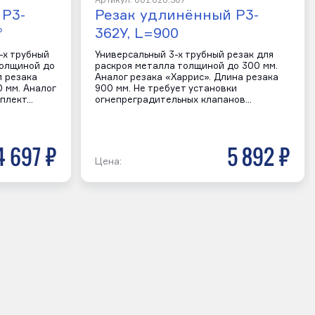
Артикул: 001.020.307
 Р3-
Резак удлинённый Р3-
°
362У, L=900
-х трубный
Универсальный 3-х трубный резак для
толщиной до
раскроя металла толщиной до 300 мм.
и резака
Аналог резака «Харрис». Длина резака
0 мм. Аналог
900 мм. Не требует установки
мплект…
огнепреградительных клапанов…
4 697 р
5 892 р
Цена: