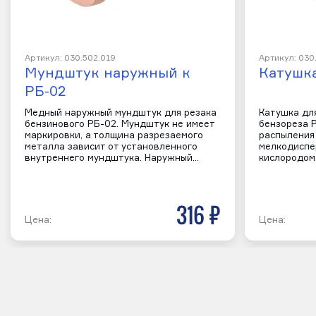
Артикул: 030.502.019
Артикул: 030
Мундштук наружный к
Катушка
РБ-02
Медный наружный мундштук для резака
Катушка дл
бензинового РБ-02. Мундштук не имеет
бензореза Р
маркировки, а толщина разрезаемого
распыления
металла зависит от установленного
мелкодиспе
внутреннего мундштука. Наружный…
кислородом
316 р
Цена:
Цена: