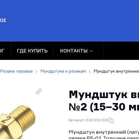
ОЕ
ОГ
ГДЕ КУПИТЬ
КОНТАКТЫ
Резаки газовые
Мундштуки к резакам
Мундштук внутренний
Мундштук в
№2 (15–30 м
Артикул: 030.502.021
Мундштук внутренний (лат
резака РБ-02. Толщина разр