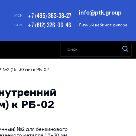
info@ptk.group
+7 (495) 363-38-27
МСК
+7 (812) 326-06-46
Личный кабинет дилера
СПб
 №2 (15–30 мм) к РБ-02
нутренний
м) к РБ-02
унный) №2 для бензинового
езаемого металла 15–30 мм.