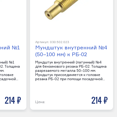
Артикул: 030.502.023
нний №1
Мундштук внутренний №4
(50–100 мм) к РБ-02
нный) №1
Мундштук внутренний (латунный) №4
02. Толщина
для бензинового резака РБ-02. Толщина
мм.
разрезаемого металла 50–100 мм.
головке
Мундштук присоединяется к головке
осадочной…
резака РБ-02 при помощи посадочной…
214 р
214 р
Цена: