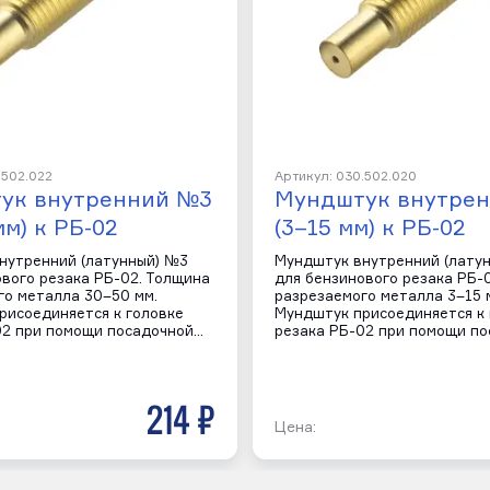
.502.022
Артикул: 030.502.020
ук внутренний №3
Мундштук внутре
мм) к РБ-02
(3–15 мм) к РБ-02
нутренний (латунный) №3
Мундштук внутренний (лату
ового резака РБ-02. Толщина
для бензинового резака РБ-
го металла 30–50 мм.
разрезаемого металла 3–15 
рисоединяется к головке
Мундштук присоединяется к 
02 при помощи посадочной…
резака РБ-02 при помощи п
214 р
Цена: