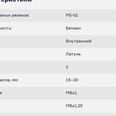
вных резаков:
РБ-02
ость:
Бензин
Внутренний
Латунь
2
лла, мм:
15–30
е:
М8х1
М8х1,25