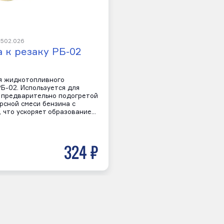
.502.026
 к резаку РБ-02
я жидкотопливного
Б-02. Используется для
 предварительно подогретой
рсной смеси бензина с
, что ускоряет образование…
324 р