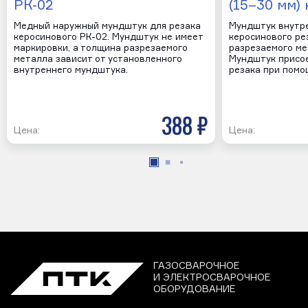
РК-02
(15–30 мм) 
Медный наружный мундштук для резака
Мундштук внутре
керосинового РК-02. Мундштук не имеет
керосинового ре
маркировки, а толщина разрезаемого
разрезаемого ме
металла зависит от установленного
Мундштук присое
внутреннего мундштука.
резака при помо
388 р
Цена:
Цена:
ГАЗОСВАРОЧНОЕ
И ЭЛЕКТРОСВАРОЧНОЕ
ОБОРУДОВАНИЕ