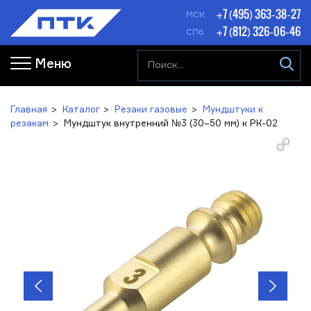
+7 (495) 363-38-27
МСК
+7 (812) 326-06-46
СПб
Меню
Главная
Каталог
Резаки газовые
Мундштуки к
резакам
Мундштук внутренний №3 (30–50 мм) к РК-02