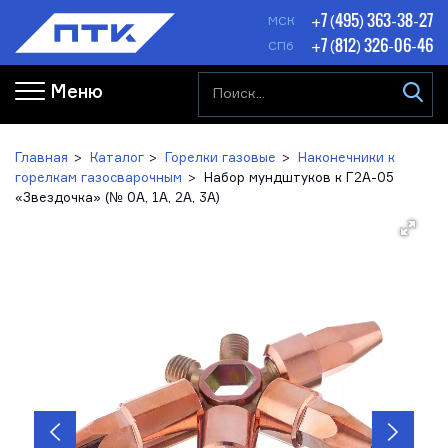
+7 (495) 363-38-27
МСК
+7 (812) 326-06-46
СПб
Меню
Главная
Каталог
Горелки газовые
Наконечники к
горелкам газосварочным
Набор мундштуков к Г2А-05
«Звездочка» (№ 0А, 1А, 2А, 3А)