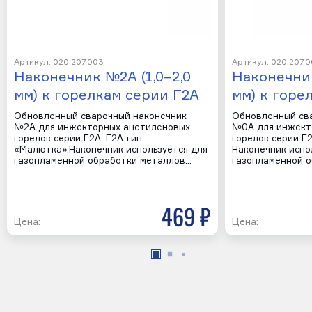
Артикул: 020.207.003
Артикул: 020.207.0
Наконечник №2А (1,0–2,0
Наконечник
мм) к горелкам серии Г2А
мм) к горе
Обновленный сварочный наконечник
Обновленный св
№2А для инжекторных ацетиленовых
№0А для инжект
горелок серии Г2А, Г2А тип
горелок серии Г
«Малютка».Наконечник используется для
Наконечник испо
газопламенной обработки металлов…
газопламенной 
469 р
Цена:
Цена: