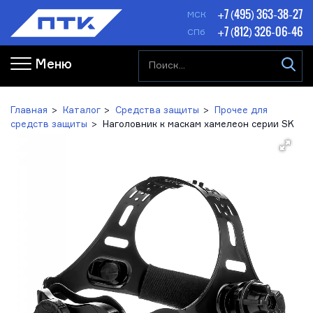
+7 (495) 363-38-27
МСК
+7 (812) 326-06-46
СПб
Меню
Главная
Каталог
Средства защиты
Прочее для
средств защиты
Наголовник к маскам хамелеон серии SK