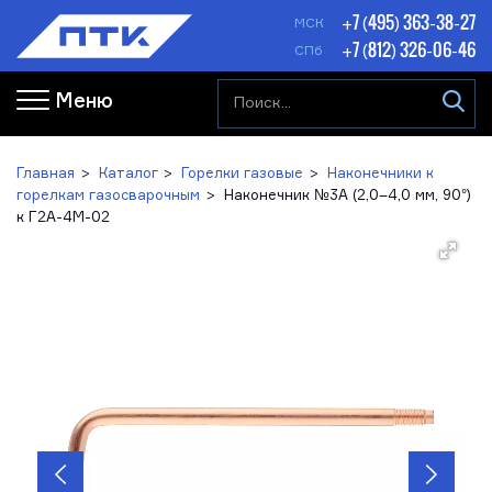
+7 (495) 363-38-27
МСК
+7 (812) 326-06-46
СПб
Меню
Главная
Каталог
Горелки газовые
Наконечники к
горелкам газосварочным
Наконечник №3А (2,0–4,0 мм, 90°)
к Г2А-4М-02