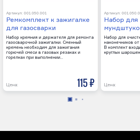
Артикул: 001.050.001
Артикул: 001.050.
Ремкомплект к зажигалке
Набор для
для газосварки
мундштуко
Набор кремния и держателя для ремонта
Набор для очист
газосварочной зажигалки. Сменный
наконечников от 
кремень необходим для зажигания
В комплект входи
горючей смеси в газовых резаках и
круглых шарошек
горелках при выполнении…
115 р
Цена:
Цена: