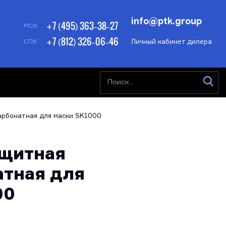
info@ptk.group
+7 (495) 363-38-27
МСК
+7 (812) 326-06-46
Личный кабинет дилера
СПб
арбонатная для маски SK1000
ащитная
атная для
00