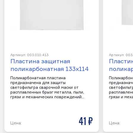
Артикул: 003.010.413
Артикул: 003
Пластина защитная
Пласти
поликарбонатная 133х114
поликар
Поликарбонатная пластина
Поликарбон
предназначена для защиты
предназнач
светофильтра сварочной маски от
светофильт
расплавленных брызг металла, пыли,
расплавленн
грязи и механических повреждений…
грязи и ме
41 р
Цена:
Цена: