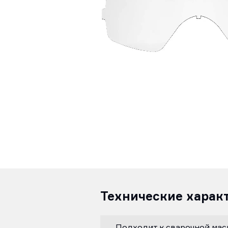
Технические харак
Подходит к сварочной мас