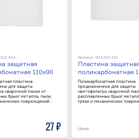
.010.404
Артикул: 003.010.410
на защитная
Пластина защитна
бонатная 110х90
поликарбонатная 1
атная пластина
Поликарбонатная пластина
ена для защиты
предназначена для защиты
ра сварочной маски от
светофильтра сварочной мас
ых брызг металла, пыли,
расплавленных брызг металла
ханических повреждений…
грязи и механических повре
27 р
Цена: