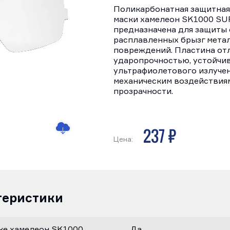
Поликарбонатная защитная
маски хамелеон SK1000 SU
предназначена для защиты 
расплавленных брызг металл
повреждений. Пластина от
ударопрочностью, устойчи
ультрафиолетового излучен
механическим воздействия
прозрачности.
237 р
Цена:
теристики
ке хамелеон SK1000
Да