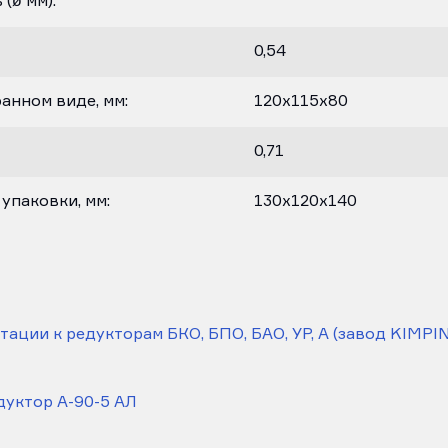
 (ø мм):
0,54
анном виде, мм:
120х115х80
0,71
упаковки, мм:
130х120х140
ации к редукторам БКО, БПО, БАО, УР, А (завод KIMPIN
дуктор А-90-5 АЛ