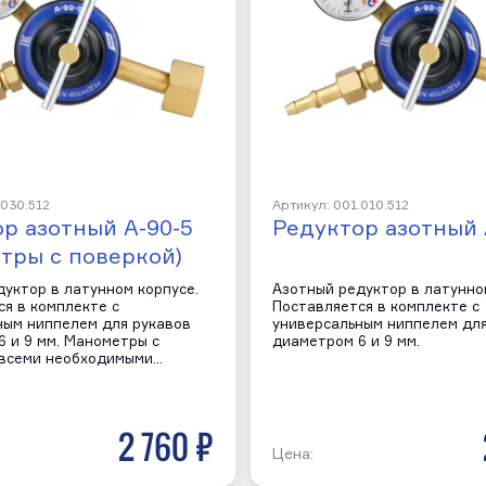
.030.512
Артикул: 001.010.512
р азотный А-90-5
Редуктор азотный 
тры с поверкой)
уктор в латунном корпусе.
Азотный редуктор в латунно
я в комплекте с
Поставляется в комплекте с
ным ниппелем для рукавов
универсальным ниппелем для
 и 9 мм. Манометры с
диаметром 6 и 9 мм.
 всеми необходимыми…
2 760 р
Цена: