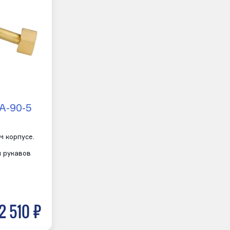
А-90-5
м корпусе.
 рукавов
2 510 р