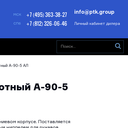
info@ptk.group
+7 (495) 363-38-27
МСК
+7 (812) 326-06-46
Личный кабинет дилера
СПб
тный А-90-5 АЛ
отный А-90-5
ниевом корпусе. Поставляется
ым ниппелем для рукавов