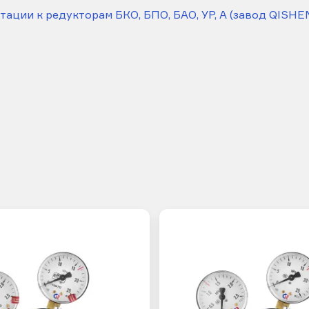
тации к редукторам БКО, БПО, БАО, УР, А (завод QISHE