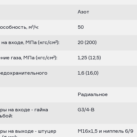
Азот
собность, м³/ч:
50
а входе, МПа (кгс/см²):
20 (200)
е газа, МПа (кгс/см²):
1,25 (12,5)
редохранительного
1,6 (16,0)
Радиальное
ы на входе - гайка
G3/4-B
ьбой:
ы на выходе - штуцер
M16х1,5 и ниппель 6/9