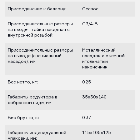
Присоединение к баллону:
Осевое
Присоединительные размеры
G3/4-B
на входе - гайка накидная с
внутренней резьбой:
Присоединительные размеры
Металлический
на выходе (специальный
насадок и съемный
насадок), мм:
игольчатый
наконечник
Вес нетто, кг:
0,25
Габариты редуктора в
35х30х140
собранном виде, мм:
Вес брутто, кг:
0,37
Габариты индивидуальной
115х105х125
упаковки, мм: