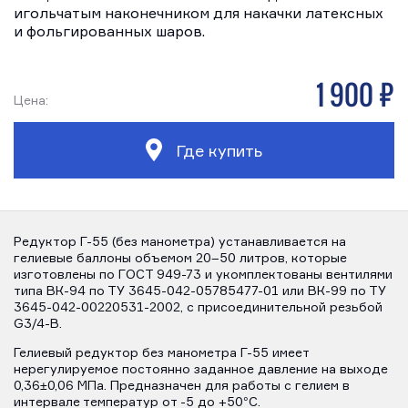
игольчатым наконечником для накачки латексных
и фольгированных шаров.
1 900 р
Цена:
Где купить
Редуктор Г-55 (без манометра) устанавливается на
гелиевые баллоны объемом 20–50 литров, которые
изготовлены по ГОСТ 949-73 и укомплектованы вентилями
типа ВК-94 по ТУ 3645-042-05785477-01 или ВК-99 по ТУ
3645-042-00220531-2002, с присоединительной резьбой
G3/4-B.
Гелиевый редуктор без манометра Г-55 имеет
нерегулируемое постоянно заданное давление на выходе
0,36±0,06 МПа. Предназначен для работы с гелием в
интервале температур от -5 до +50°С.