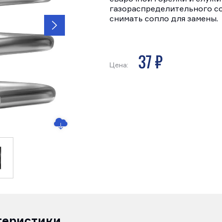
газораспределительного со
снимать сопло для замены.
37 р
Цена:
теристики