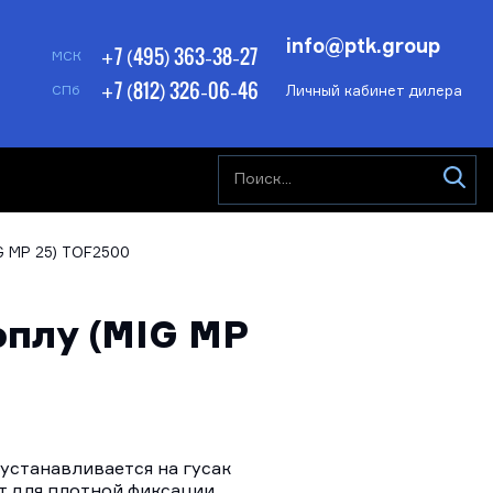
info@ptk.group
+7 (495) 363-38-27
МСК
+7 (812) 326-06-46
Личный кабинет дилера
СПб
IG MP 25) TOF2500
оплу (MIG MP
 устанавливается на гусак
т для плотной фиксации