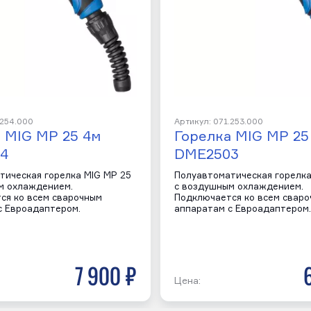
.254.000
Артикул: 071.253.000
 MIG MP 25 4м
Горелка MIG MP 25
4
DME2503
тическая горелка MIG MP 25
Полуавтоматическая горелка
м охлаждением.
с воздушным охлаждением.
ся ко всем сварочным
Подключается ко всем свар
с Евроадаптером.
аппаратам с Евроадаптером.
7 900 р
Цена: