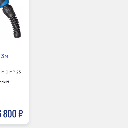
 3м
 MIG MP 25
очным
6 800 р