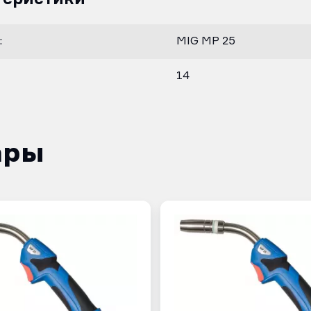
:
MIG MP 25
14
ары