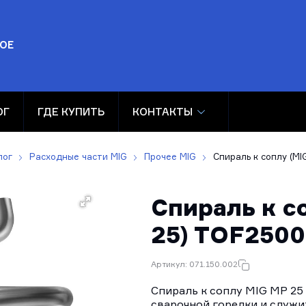
ОЕ
ОГ
ГДЕ КУПИТЬ
КОНТАКТЫ
лог
Расходные части MIG
Прочее MIG
Спираль к соплу (M
Спираль к с
25) TOF2500
Артикул: 071.150.002
Спираль к соплу MIG MP 25
сварочной горелки и служи