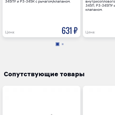
345ПУ и Р3-345К с рычагом/клапаном.
внутрисоплового
345П, Р3-345ПУ 
клапаном.
631 р
Цена:
Цена:
Сопутствующие товары