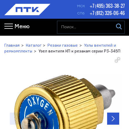
+7 (495) 363-38-27
МСК
+7 (812) 326-06-46
СПб
Меню
Главная
Каталог
Резаки газовые
Узлы вентилей и
ремкомплекты
Узел вентиля КП к резакам серии Р3-345П