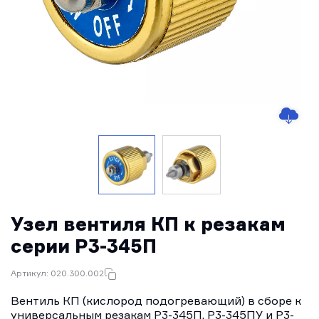
Узел вентиля КП к резакам
серии Р3-345П
Артикул: 020.300.002
Вентиль КП (кислород подогревающий) в сборе к
универсальным резакам Р3-345П, Р3-345ПУ и Р3-