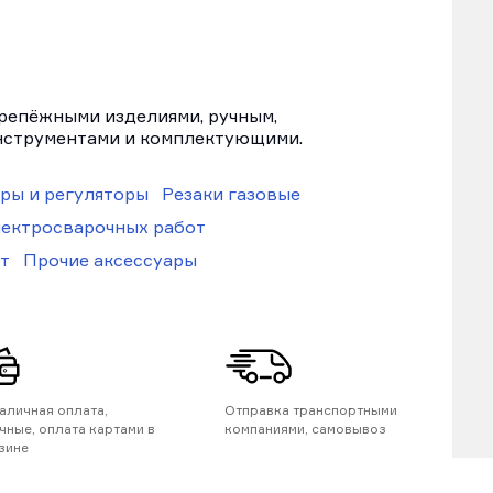
крепёжными изделиями, ручным,
нструментами и комплектующими.
ры и регуляторы
Резаки газовые
лектросварочных работ
т
Прочие аксессуары
аличная оплата,
Отправка транспортными
чные, оплата картами в
компаниями, самовывоз
зине