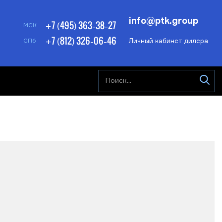
info@ptk.group
+7 (495) 363-38-27
МСК
+7 (812) 326-06-46
Личный кабинет дилера
СПб