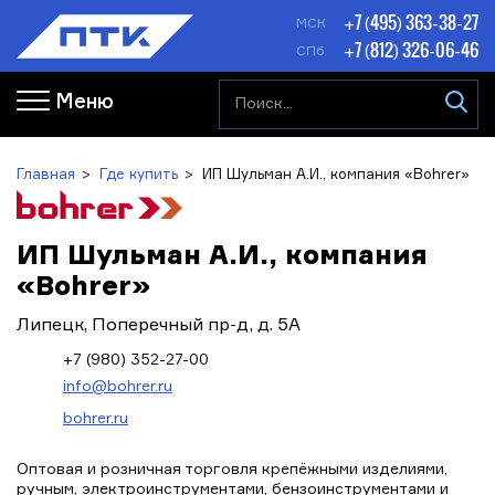
+7 (495) 363-38-27
МСК
+7 (812) 326-06-46
СПб
Меню
Главная
Где купить
ИП Шульман А.И., компания «Bohrer»
ИП Шульман А.И., компания
«Bohrer»
Липецк, Поперечный пр-д, д. 5А
+7 (980) 352-27-00
info@bohrer.ru
bohrer.ru
Оптовая и розничная торговля крепёжными изделиями,
ручным, электроинструментами, бензоинструментами и