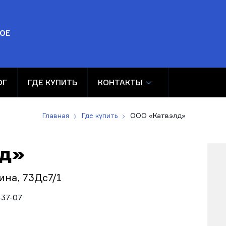
ОЕ
ОГ
ГДЕ КУПИТЬ
КОНТАКТЫ
Главная
Где купить
ООО «Катвэлд»
лд»
ина, 73Дс7/1
-37-07