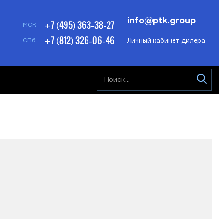
info@ptk.group
+7 (495) 363-38-27
МСК
+7 (812) 326-06-46
Личный кабинет дилера
СПб