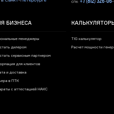
+7 (812) 326-06
 в Санкт-Петербурге
СПб:
Я БИЗНЕСА
КАЛЬКУЛЯТОР
иональные менеджеры
TIG калькулятор
 стать дилером
Расчет мощности гене
 стать сервисным партнером
ормация для клиентов
ата и доставка
ьера в ПТК
араты с аттестацией НАКС