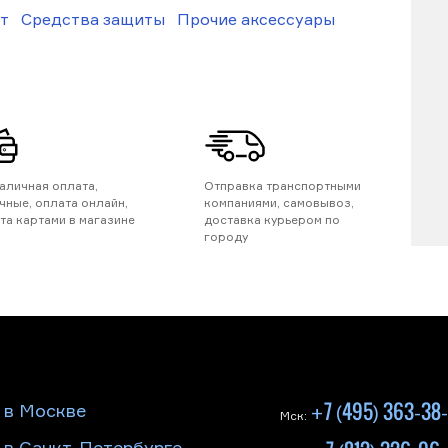
т
Средства защиты
Прочие аксессуары
аличная оплата,
Отправка транспортными
чные, оплата онлайн,
компаниями, самовывоз,
та картами в магазине
доставка курьером по
городу
+7 (495) 363-38
 в Москве
Мск: