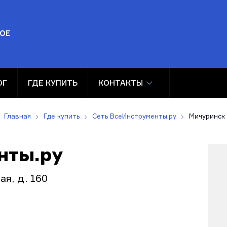
ОЕ
ОГ
ГДЕ КУПИТЬ
КОНТАКТЫ
Главная
Где купить
Сеть ВсеИнструменты.ру
Мичуринск
нты.ру
я, д. 160