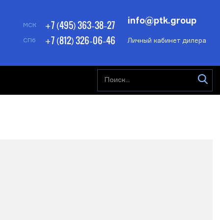
info@ptk.group
+7 (495) 363-38-27
МСК
+7 (812) 326-06-46
Личный кабинет дилера
СПб