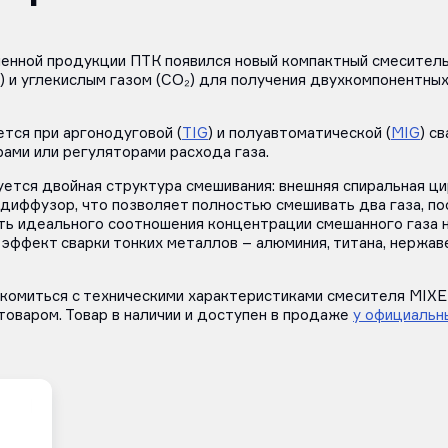
енной продукции ПТК появился новый компактный смесител
) и углекислым газом (CO₂) для получения двухкомпонентны
тся при аргонодуговой (
TIG
) и полуавтоматической (
MIG
) с
ами или регуляторами расхода газа.
ется двойная структура смешивания: внешняя спиральная ци
 диффузор, что позволяет полностью смешивать два газа, п
ть идеального соотношения концентрации смешанного газа н
 эффект сварки тонких металлов – алюминия, титана, нержа
комиться с техническими характеристиками смесителя MIXE
товаром. Товар в наличии и доступен в продаже
у официальн