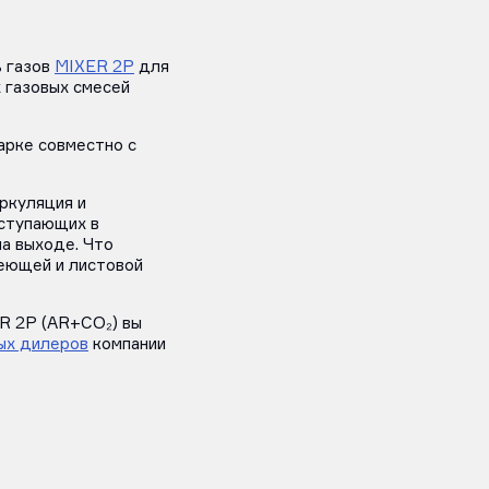
ь газов
MIXER 2Р
для
х газовых смесей
варке совместно с
ркуляция и
оступающих в
а выходе. Что
веющей и листовой
R 2Р (AR+CO₂) вы
ых дилеров
компании