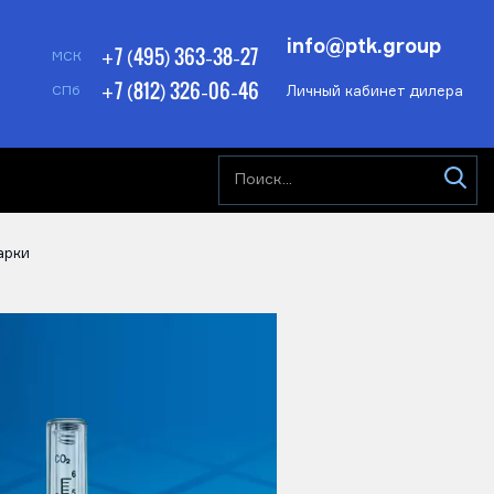
info@ptk.group
+7 (495) 363-38-27
МСК
+7 (812) 326-06-46
Личный кабинет дилера
СПб
арки