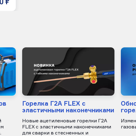
0 р
ов
Горелка Г2А FLEX с
Обно
эластичными наконечниками
горе
й
Новые ацетиленовые горелки Г2А
Измен
ом
FLEX с эластичными наконечниками
газов
.
для сварки в стесненных и