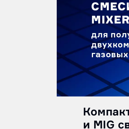
Компакт
и MIG с