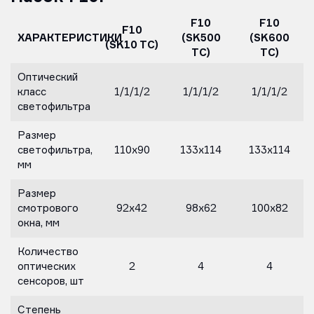
F10
F10
F10
ХАРАКТЕРИСТИКИ
(SK500
(SK600
(SK10 TC)
TC)
TC)
Оптический
класс
1/1/1/2
1/1/1/2
1/1/1/2
светофильтра
Размер
светофильтра,
110х90
133х114
133х114
мм
Размер
смотрового
92х42
98х62
100х82
окна, мм
Количество
оптических
2
4
4
сенсоров, шт
Степень