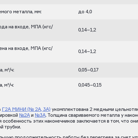
мого металла, мм:
до 4,0
да на входе, МПА (кгс/
0,14–1,2
на на входе, МПА (кгс/
0,14–1,2
, м³/ч:
0,05–0,17
 м³/ч:
0,045–0,15
а
Г2А МИНИ (№ 2А, 3А)
укомплектована 2 медными цельнотя
кировкой
№2А
и
№3А
. Толщина свариваемого металла у наконе
я особенность этих наконечников заключается в том, что он
й трубки.
льшую продолжительность работы без перегрева за счет у