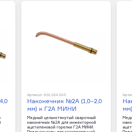
Артикул: 020.204.003
Арти
4,0
Наконечник №2А (1,0–2,0
На
мм) к Г2А МИНИ
мм
й
Медный цельнотянутый сварочный
Медн
й
наконечник №2А для инжекторной
нако
ацетиленовой горелки Г2А МИНИ.
ацет