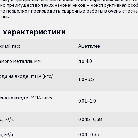
но преимущество таких наконечников – конструктивная осо
что позволяет производить сварочные работы в очень стесне
 швы.
 характеристики
чий газ:
Ацетилен
мого металла, мм:
до 4,0
да на входе, МПА (кгс/
1,0–3,5
на на входе, МПА (кгс/
0,01–1,0
, м³/ч:
0,045–0,38
 м³/ч:
0,04–0,35