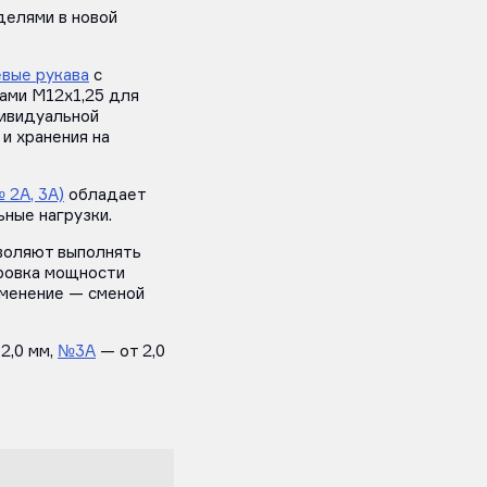
елями в новой
вые рукава
с
ами M12х1,25 для
дивидуальной
и хранения на
 2А, 3А)
обладает
ные нагрузки.
воляют выполнять
ировка мощности
зменение — сменой
2,0 мм,
№3А
— от 2,0