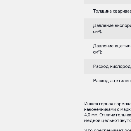
Толщина сваривае
Давление кислоро
см²):
Давление ацетиле
см²):
Расход кислорода
Расход ацетилена,
Инжекторная горелк
наконечниками с мар
4,0 мм. Отличительна
медной цельнотянуто
Это обеспечивает бо