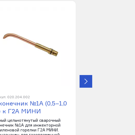
кул: 020.204.002
Артикул: 020.204.001
конечник №1А (0,5–1,0
Наконечник №0А
) к Г2А МИНИ
мм) к Г2А МИН
ый цельнотянутый сварочный
Медный цельнотянутый
нечник №1А для инжекторной
наконечник №0А для и
иленовой горелки Г2А МИНИ.
ацетиленовой горелки