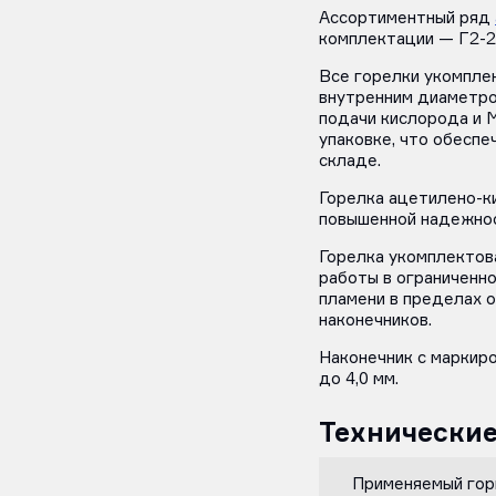
Ассортиментный ряд
комплектации — Г2-2М
Все горелки укомпле
внутренним диаметро
подачи кислорода и 
упаковке, что обеспе
складе.
Горелка ацетилено-к
повышенной надежнос
Горелка укомплектов
работы в ограниченн
пламени в пределах 
наконечников.
Наконечник с маркир
до 4,0 мм.
Технические
Применяемый горю