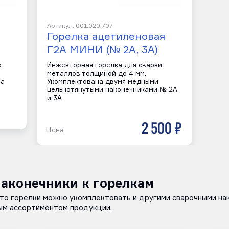
Артикул: 001.020.707
Горелка ацетиленовая
Г2А МИНИ (№ 2А, 3А)
о
Инжекторная горелка для сварки
металлов толщиной до 4 мм.
на
Укомплектована двумя медными
цельнотянутыми наконечниками № 2А
и 3А.
2 500 р
Цена:
аконечники к горелкам
что горелки можно укомплектовать и другими сварочными на
ым ассортиментом продукции.