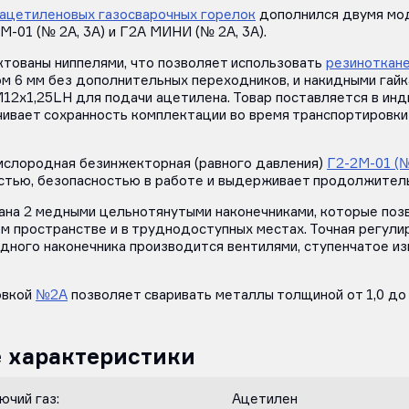
ацетиленовых газосварочных горелок
дополнился двумя мод
-01 (№ 2А, 3А) и Г2А МИНИ (№ 2А, 3А).
ктованы ниппелями, что позволяет использовать
резиноткане
м 6 мм без дополнительных переходников, и накидными гайк
M12х1,25LH для подачи ацетилена. Товар поставляется в ин
чивает сохранность комплектации во время транспортировки 
ислородная безинжекторная (равного давления)
Г2-2М-01 (№
тью, безопасностью в работе и выдерживает продолжитель
ана 2 медными цельнотянутыми наконечниками, которые поз
ом пространстве и в труднодоступных местах. Точная регул
одного наконечника производится вентилями, ступенчатое и
овкой
№2А
позволяет сваривать металлы толщиной от 1,0 до 
 характеристики
чий газ:
Ацетилен