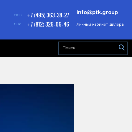
info@ptk.group
+7 (495) 363-38-27
МСК
+7 (812) 326-06-46
Личный кабинет дилера
СПб