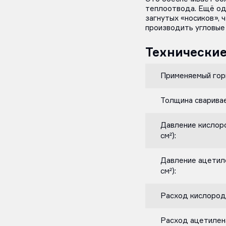
теплоотвода. Ещё од
загнутых «носиков», 
производить угловые
Технические
Применяемый горю
Толщина сваривае
Давление кислоро
см²):
Давление ацетиле
см²):
Расход кислорода
Расход ацетилена,