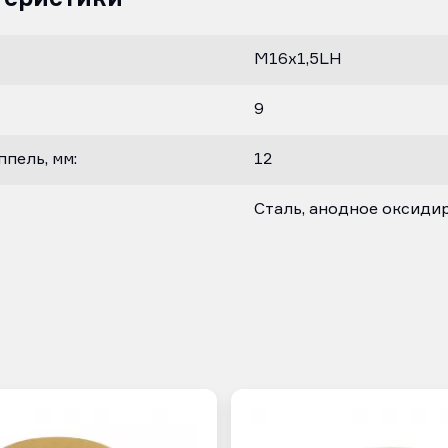
М16х1,5LH
9
пель, мм:
12
Сталь, анодное оксиди