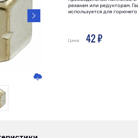
резакам или редукторам. Га
используется для горючего 
42 р
Цена:
теристики