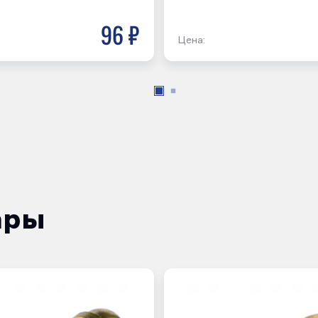
96 р
Цена:
ары