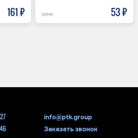
161 р
53 р
Цена:
-27
info@ptk.group
-46
Заказать звонок