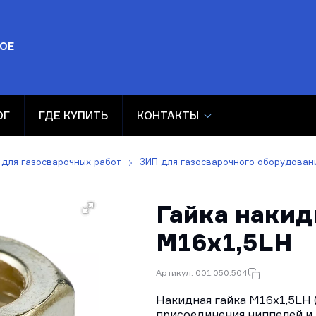
ОЕ
ОГ
ГДЕ КУПИТЬ
КОНТАКТЫ
 для газосварочных работ
ЗИП для газосварочного оборудован
Гайка накид
М16х1,5LH
Артикул: 001.050.504
Накидная гайка М16х1,5LH 
присоединения ниппелей и 