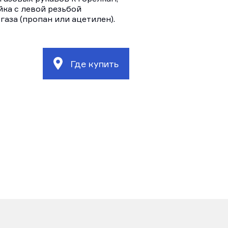
йка с левой резьбой
газа (пропан или ацетилен).
Где купить