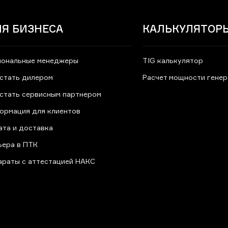
Я БИЗНЕСА
КАЛЬКУЛЯТОР
иональные менеджеры
TIG калькулятор
 стать дилером
Расчет мощности гене
 стать сервисным партнером
ормация для клиентов
ата и доставка
ьера в ПТК
араты с аттестацией НАКС