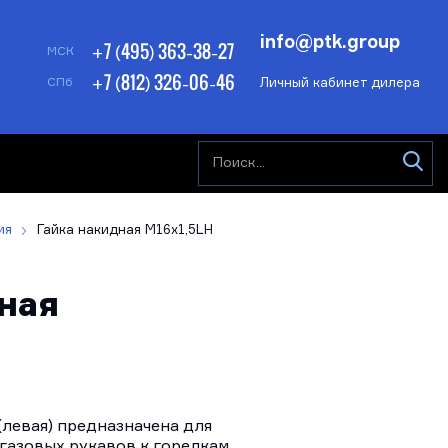
info@ptk.group
+7 (495) 363-38-27
МСК
+7 (812) 326-06-46
Личный кабинет дилера
СПб
ия
Гайка накидная М16х1,5LH
ная
(левая) предназначена для
газовых рукавов к горелкам,