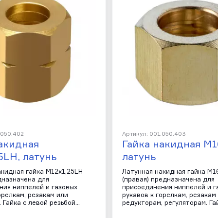
.050.402
Артикул: 001.050.403
акидная
Гайка накидная М16
5LH, латунь
латунь
акидная гайка М12х1,25LH
Латунная накидная гайка М16
дназначена для
(правая) предназначена для
ния ниппелей и газовых
присоединения ниппелей и г
орелкам, резакам или
рукавов к горелкам, резакам
 Гайка с левой резьбой…
редукторам, регуляторам. Га