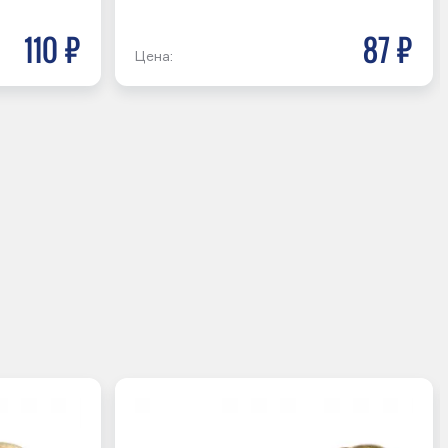
110 р
87 р
Цена: