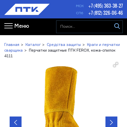
+7 (495) 363-38-27
МСК
+7 (812) 326-06-46
СПб
Меню
Главная
Каталог
Средства защиты
Краги и перчатки
сварщика
Перчатки защитные ПТК FEROX, кожа-спилок
4111