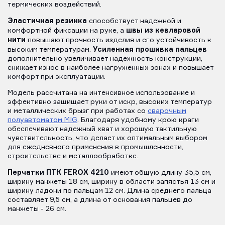
термических воздействий.
Эластичная резинка
способствует надежной и
швы из кевларовой
комфортной фиксации на руке, а
нити
повышают прочность изделия и его устойчивость к
Усиленная прошивка пальцев
высоким температурам.
дополнительно увеличивает надежность конструкции,
снижает износ в наиболее нагруженных зонах и повышает
комфорт при эксплуатации.
Модель рассчитана на интенсивное использование и
эффективно защищает руки от искр, высоких температур
и металлических брызг при работах со
сварочным
полуавтоматом MIG
. Благодаря удобному крою краги
обеспечивают надежный хват и хорошую тактильную
чувствительность, что делает их оптимальным выбором
для ежедневного применения в промышленности,
строительстве и металлообработке.
Перчатки ПТК FEROX 4210
имеют общую длину 35,5 см,
ширину манжеты 18 см, ширину в области запястья 13 см и
ширину ладони по пальцам 12 см. Длина среднего пальца
составляет 9,5 см, а длина от основания пальцев до
манжеты - 26 см.