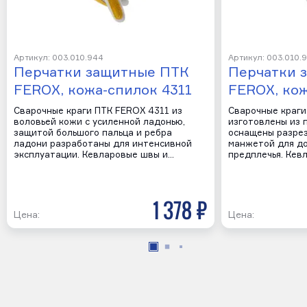
Артикул: 003.010.944
Артикул: 003.010.
Перчатки защитные ПТК
Перчатки 
FEROX, кожа-спилок 4311
FEROX, кож
Сварочные краги ПТК FEROX 4311 из
Сварочные краги
воловьей кожи с усиленной ладонью,
изготовлены из 
защитой большого пальца и ребра
оснащены разре
ладони разработаны для интенсивной
манжетой для д
эксплуатации. Кевларовые швы и…
предплечья. Кев
1 378 р
Цена:
Цена: