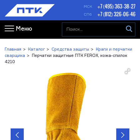
+7 (495) 363-38-27
МСК
+7 (812) 326-06-46
СПб
Меню
Главная
Каталог
Средства защиты
Краги и перчатки
сварщика
Перчатки защитные ПТК FEROX, кожа-спилок
4210