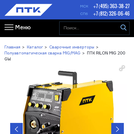
+7 (495) 363-38-27
МСК
+7 (812) 326-06-46
СПб
Меню
Главная
Каталог
Сварочные инверторы
Полуавтоматическая сварка MIG/MAG
ПТК RILON MIG 200
GW