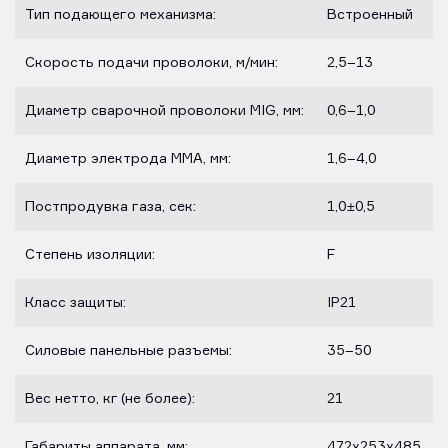
Тип подающего механизма:
Встроенный
Скорость подачи проволоки, м/мин:
2,5–13
Диаметр сварочной проволоки MIG, мм:
0,6–1,0
Диаметр электрода MMA, мм:
1,6–4,0
Постпродувка газа, сек:
1,0±0,5
Степень изоляции:
F
Класс защиты:
IP21
Силовые панельные разъемы:
35–50
Вес нетто, кг (не более):
21
Габариты аппарата, мм:
472х253х485