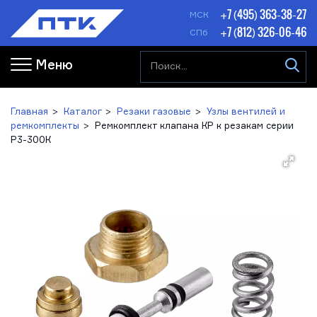
+7 (495) 363-38-27
МСК
+7 (812) 326-06-46
СПб
Меню
Главная
Каталог
Резаки газовые
Узлы вентилей и
ремкомплекты
Ремкомплект клапана КР к резакам серии
Р3-300К