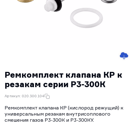
Ремкомплект клапана КР к
резакам серии Р3-300К
Артикул: 020.300.104
Ремкомплект клапана КР (кислород режущий) к
универсальным резакам внутрисоплового
смешения газов Р3-300К и Р3-300КУ.