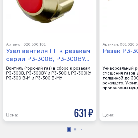
Артикул: 020.300.101
Артикул: 001.020.3
Узел вентиля ГГ к резакам
Резак Р3-3
серии Р3-300В, Р3-300ВУ…
Вентиль (горючий газ) в сборе к резакам
Универсальный р
Р3-300В, Р3-300ВУ и Р3-300К, Р3-300КУ,
смешения газов 
Р3-300 В-М и Р3-300 В-МУ.
толщиной до 300
режущего. Укомп
пропановым мун
631 р
Цена:
Цена: