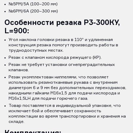
№5PM/5А (100–200 мм)
№6PM/6А (200–300 мм)
Особенности резака Р3-300КУ,
L=900:
Угол наклона головки резака в 110° и удлиненная
конструкция резака помогут производить работы в
труднодоступных местах.
Резак с клапаном кислорода режущего (КР).
Резак не требует установки огнепреградительных
клапанов.
Резак укомплектован ниппелями, что позволяет
использовать резинотканевые рукава с внутренним
диаметром 6 и 9 мм без дополнительных переходников,
накидными гайками M16х1,5 для подачи кислорода и
M16х1,5LH для подачи горючего газа.
Товар поставляется в индивидуальной упаковке, что
исключает бой и обеспечивает сохранность
комплектации во время транспортировки и хранения на
складе.
Комплектация: