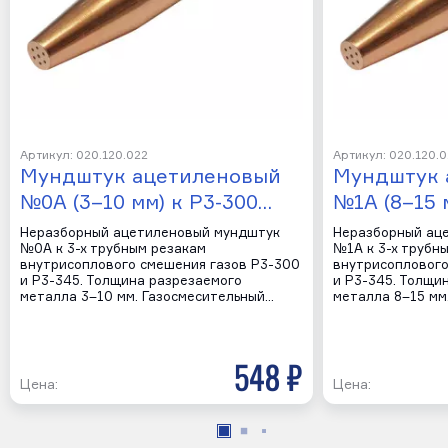
Артикул: 020.120.022
Артикул: 020.120.
Мундштук ацетиленовый
Мундштук 
№0А (3–10 мм) к Р3-300…
№1А (8–15 
Неразборный ацетиленовый мундштук
Неразборный ац
№0А к 3-х трубным резакам
№1А к 3-х трубн
внутрисоплового смешения газов Р3-300
внутрисоплового
и Р3-345. Толщина разрезаемого
и Р3-345. Толщи
металла 3–10 мм. Газосмесительный…
металла 8–15 мм
548 р
Цена:
Цена: