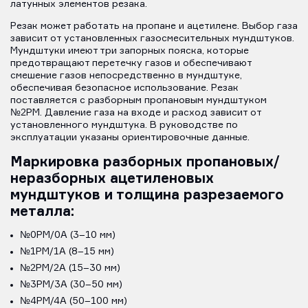
латунных элементов резака.
Резак может работать на пропане и ацетилене. Выбор газа
зависит от установленных газосмесительных мундштуков.
Мундштуки имеют три запорных пояска, которые
предотвращают перетечку газов и обеспечивают
смешение газов непосредственно в мундштуке,
обеспечивая безопасное использование. Резак
поставляется c разборным пропановым мундштуком
№2PM. Давление газа на входе и расход зависит от
установленного мундштука. В руководстве по
эксплуатации указаны ориентировочные данные.
Маркировка разборных пропановых/
неразборных ацетиленовых
мундштуков и толщина разрезаемого
металла:
№0PM/0А (3–10 мм)
№1PM/1А (8–15 мм)
№2PM/2А (15–30 мм)
№3PM/3А (30–50 мм)
№4PM/4А (50–100 мм)