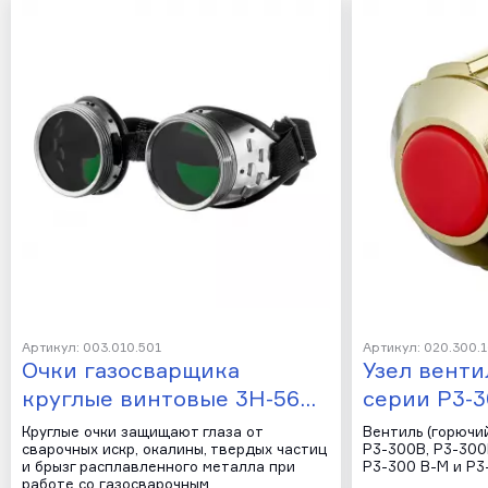
Артикул: 003.010.501
Артикул: 020.300.
Очки газосварщика
Узел венти
круглые винтовые 3Н-56…
серии Р3-3
Круглые очки защищают глаза от
Вентиль (горючий
сварочных искр, окалины, твердых частиц
Р3-300В, Р3-300
и брызг расплавленного металла при
Р3-300 В-М и Р3
работе со газосварочным