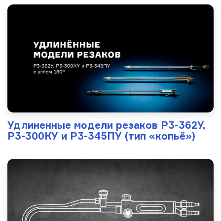
Удлиненные модели резаков Р3-362У,
Р3-300КУ и Р3-345ПУ (тип «копьё»)