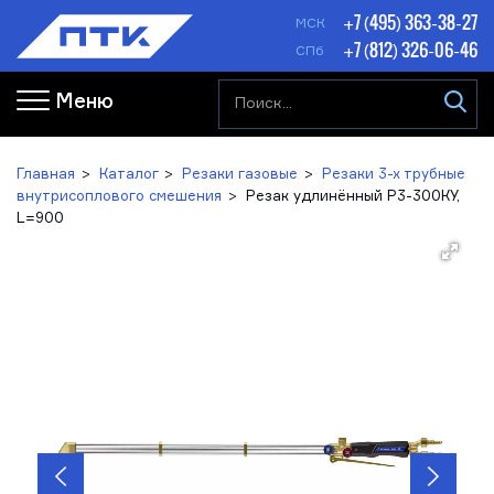
+7 (495) 363-38-27
МСК
+7 (812) 326-06-46
СПб
Меню
Главная
Каталог
Резаки газовые
Резаки 3-х трубные
внутрисоплового смешения
Резак удлинённый Р3-300КУ,
L=900