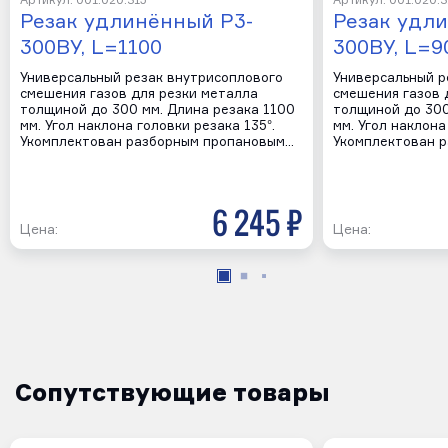
Артикул: 001.020.315
Артикул: 001.020.3
Резак удлинённый Р3-
Резак удл
300ВУ, L=1100
300ВУ, L=9
Универсальный резак внутрисоплового
Универсальный р
смешения газов для резки металла
смешения газов 
толщиной до 300 мм. Длина резака 1100
толщиной до 300
мм. Угол наклона головки резака 135°.
мм. Угол наклона
Укомплектован разборным пропановым…
Укомплектован 
6 245 р
Цена:
Цена:
Сопутствующие товары