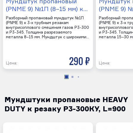
Мундштук пропановый
Мундштук 
(PNME 9) №1П (8–15 мм) к…
(PNME 9) №
Разборный пропановый мундштук №1П
Разборный проп
(PNME 9) к 3-х трубным резакам
(PNME 9) к 3-х т
внутрисоплового смешения газов Р3-300
внутрисоплового
и Р3-345. Толщина разрезаемого
и Р3-345. Толщи
металла 8–15 мм. Мундштук с широкими…
металла 15–30 м
290 р
Цена:
Цена:
Мундштуки пропановые HEAVY
DUTY к резаку Р3-300КУ, L=900