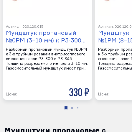
Артикул: 020.120.015
Артикул: 020.120.0
Мундштук пропановый
Мундштук 
№0PM (3–10 мм) к Р3-300…
№1PM (8–15
Разборный пропановый мундштук №0PM
Разборный проп
к 3-х трубным резакам внутрисоплового
к 3-х трубным р
смешения газов Р3-300 и Р3-345.
смешения газов 
Толщина разрезаемого металла 3–10 мм.
Толщина разреза
Газосмесительный мундштук имеет три…
Газосмесительны
330 р
Цена:
Цена:
Мундштуки пропановые с