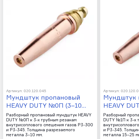
Артикул: 020.120.045
Артикул: 020.120.
Мундштук пропановый
Мундштук 
HEAVY DUTY №0П (3–10…
HEAVY DUT
Разборный пропановый мундштук HEAVY
Разборный проп
DUTY №0П к 3-х трубным резакам
DUTY №1П к 3-х 
внутрисоплового смешения газов Р3-300
внутрисоплового
и Р3-345. Толщина разрезаемого
и Р3-345. Толщи
металла 3–10 мм.
металла 15–25 м