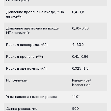
МПа (кгс/см²):
Давление пропана на входе, МПа
0,4–1,5
(кгс/см²):
Давление ацетилена на входе,
0,30–0,50
МПа (кгс/см²):
Расход кислорода, м³/ч:
4–33,2
Расход пропана, м³/ч:
0,41–0,86
Расход ацетилена, м³/ч:
0,025–1,5
Исполнение:
Рычажное/
Клапанное
Угол наклона головки резака:
110°
Длина резака, мм:
900