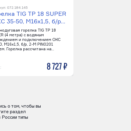
ул: 072.184.145
Артикул: 072.188.125
релка TIG TP 18 SUPER
Горелка TIG TP
С 35-50, M16x1,5, б/р…
ANACONDA (ОК
нодуговая горелка TIG TP 18
Горелка TIG TP 18 ANA
R (4 метра) с водяным
рукавом для длительн
ждением и подключением ОКС
использования на макс
0, M16x1,5, б/р, 2-M PIN0201
до 320 Ампер. Подключ
ем. Горелка рассчитана на…
аппарату через ОКС 3
8 727 р
:
Цена:
сь о том, чтобы вы
тите раздел
 России типы