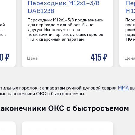
Переходник M12х1–3/8
Пе
DAB1238
M1
Переходник M12х1–3/8 предназначен
Пере
ной
для перехода с одной резьбы на
пред
ля
другую. Используется для
резь
лок
подключения аргонодуговых горелок
подк
TIG к сварочным аппаратам…
TIG 
0 р
415 р
Цена:
Цена
тильных горелок к аппаратам ручной дуговой сварки
MMA
вы
ные наконечники ОКС с быстросъемом.
наконечники ОКС с быстросъемом