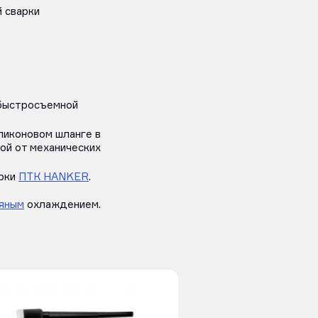
 сварки
 быстросъемной
иликоновом шланге в
ой от механических
арки
ПТК HANKER
.
яным
охлаждением.