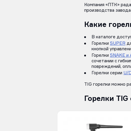
Компания «ПТК» рад
производства завода
Какие горел
В каталоге досту
Горелки
SUPER
дл
кнопкой управлени
Горелки
SNAKE и
сочетании с гибк
повреждений, опл
Горелки серии
U/
TIG горелки можно ра
Горелки TIG