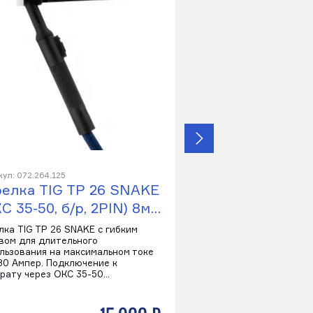
ул: 072.264.125
Артикул: 072.174.125
релка TIG TP 26 SNAKE
Горелка TIG T
С 35-50, б/р, 2PIN) 8м…
(ОКС 35-50, б/р
лка TIG TP 26 SNAKE с гибким
Горелка TIG TP 17 SNAK
вом для длительного
рукавом для длительн
льзования на максимальном токе
использования на макс
80 Ампер. Подключение к
до 140 Ампер. Подключ
рату через ОКС 35-50…
аппарату через ОКС 3