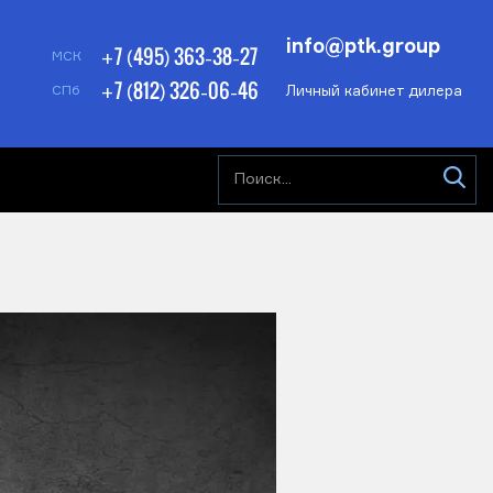
info@ptk.group
+7 (495) 363-38-27
МСК
+7 (812) 326-06-46
Личный кабинет дилера
СПб