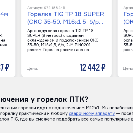
Артикул: 072.188.145
Артик
 4м
Горелка TIG TP 18 SUPER
Го
…
(ОКС 35-50, M16x1,5, б/р…
(ОК
в
Аргонодуговая горелка TIG TP 18
Арго
R.
SUPER (8 метров) с водяным
SUPE
 на
охлаждением и подключением ОКС
охла
ения
35-50, M16x1,5, б/р, 2-M PIN0201
35-5
разъем. Горелка рассчитана на…
разъ
37 р
12 442 р
Цена:
Цена
ючения у горелок ПТК?
ектации горелки идут с подключением M12x1. Мы позаботили
 горелку практически к любому
сварочному аппарату
— посе
лок TIG, где вы сможете подобрать все самые популярные в