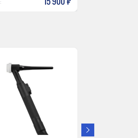
15 900 р
:
Цена: