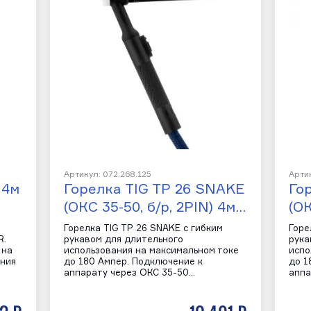
Артикул: 072.268.125
Артик
 4м
Горелка TIG TP 26 SNAKE
Го
(ОКС 35-50, б/р, 2PIN) 4м…
(ОК
в
Горелка TIG TP 26 SNAKE с гибким
Горе
R.
рукавом для длительного
рука
 на
использования на максимальном токе
испо
ения
до 180 Ампер. Подключение к
до 1
аппарату через ОКС 35-50…
аппа