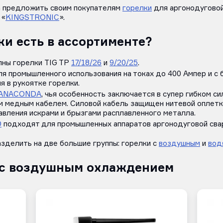
а предложить своим покупателям
горелки
для аргонодуговой
 «
KINGSTRONIC
».
ки есть в ассортименте?
пны горелки TIG TP
17/18/26
и
9/20/25
.
я промышленного использования на токах до 400 Ампер и с
я в рукоятке горелки.
 ANACONDA
, чья особенность заключается в супер гибком с
им медным кабелем. Силовой кабель защищен нитевой оплетк
авления искрами и брызгами расплавленного металла.
D
подходят для промышленных аппаратов аргонодуговой св
зделить на две большие группы: горелки с
воздушным
и
вод
 с воздушным охлаждением