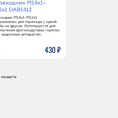
реходник M14х1–
Переходник M1
2х1 DAB1412
DAB1414-1
ходник M14х1–M12х1
Переходник M14х1–1/4
назначен для перехода с одной
для перехода с одной 
бы на другую. Используется для
другую. Используется 
лючения арогонодуговых горелок
подключения арогонод
к сварочным аппаратам…
TIG к сварочным аппа
430 р
:
Цена:
 можете