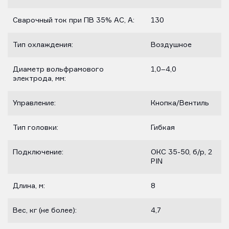
Сварочный ток при ПВ 35% AC, А:
130
Тип охлаждения:
Воздушное
Диаметр вольфрамового
1,0–4,0
электрода, мм:
Управление:
Кнопка/Вентиль
Тип головки:
Гибкая
Подключение:
ОКС 35-50, б/р, 2
PIN
Длина, м:
8
Вес, кг (не более):
4,7