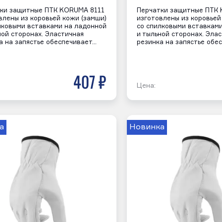
ки защитные ПТК KORUMA 8111
Перчатки защитные ПТК
влены из коровьей кожи (замши)
изготовлены из коровьей
лковыми вставками на ладонной
со спилковыми вставкам
ной сторонах. Эластичная
и тыльной сторонах. Эла
а на запястье обеспечивает…
резинка на запястье обе
407 р
Цена:
а
Новинка