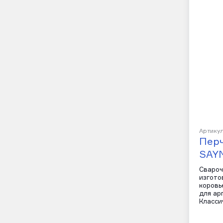
Артикул
Пер
SAYM
Свароч
изгото
коровь
для ар
Класси