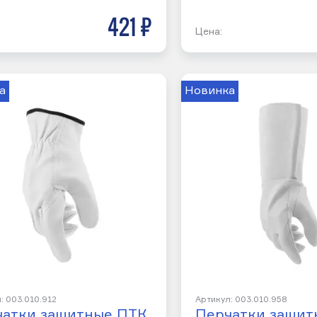
421 р
Цена:
а
Новинка
: 003.010.912
Артикул: 003.010.958
чатки защитные ПТК
Перчатки защит