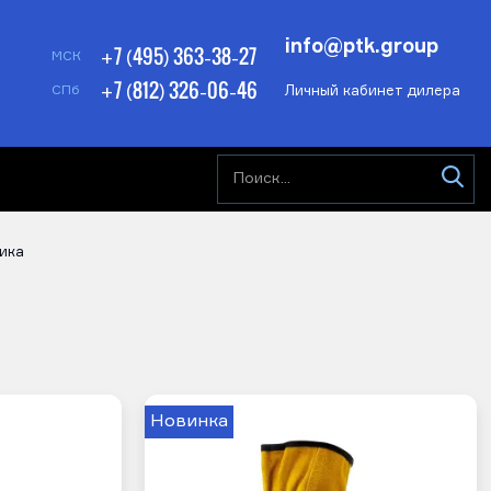
info@ptk.group
+7 (495) 363-38-27
МСК
+7 (812) 326-06-46
Личный кабинет дилера
СПб
ика
Новинка