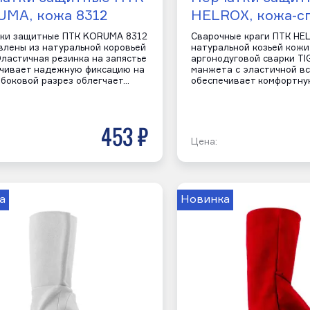
MA, кожа 8312
HELROX, кожа-с
ки защитные ПТК KORUMA 8312
Сварочные краги ПТК HE
влены из натуральной коровьей
натуральной козьей кожи
Эластичная резинка на запястье
аргонодуговой сварки TI
чивает надежную фиксацию на
манжета с эластичной в
а боковой разрез облегчает…
обеспечивает комфортну
453 р
Цена:
а
Новинка