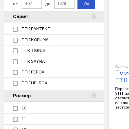
от
до
Ок
Серия
ПТК PANTEKT
ПТК KORUMA
ПТК TIGNIS
ПТК SAYMA
Артикул
Перч
ПТК FEROX
ПТК
ПТК HELROX
Перчат
9111 и
Размер
овечье
из хло
застеж
10
11