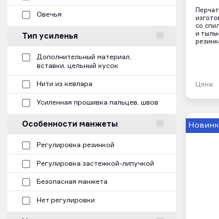
Перчат
Овечья
изгото
со спи
Тип усиленья
и тыль
резинк
Дополнительный материал,
вставки, цельный кусок
Нити из кевлара
Цена:
Усиленная прошивка пальцев, швов
Особенности манжеты
Новинк
Регулировка резинкой
Регулировка застежкой-липучкой
Безопасная манжета
Нет регулировки