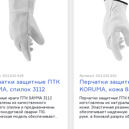
: 003.010.926
Артикул: 003.010.910
чатки защитные ПТК
Перчатки защит
A, спилок 3112
KORUMA, кожа 8
ные краги ПТК SAYMA 3112
Перчатки защитные ПТК
влены из качественного
изготовлены из натураль
его спилка и предназначены
кожи. Эластичная резинк
гонодуговой сварки TIG.
обеспечивает надежную 
ческая модель обеспечивает…
руке, а боковой разрез о