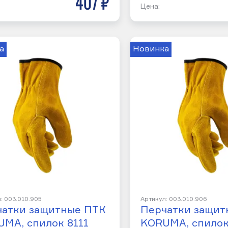
407 р
Цена:
а
Новинка
: 003.010.905
Артикул: 003.010.906
чатки защитные ПТК
Перчатки защит
MA, спилок 8111
KORUMA, спилок