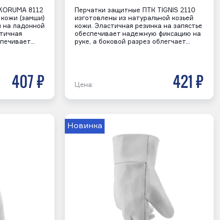
 KORUMA 8112
Перчатки защитные ПТК TIGNIS 2110
 кожи (замши)
изготовлены из натуральной козьей
и на ладонной
кожи. Эластичная резинка на запястье
стичная
обеспечивает надежную фиксацию на
спечивает…
руке, а боковой разрез облегчает…
407 р
421 р
Цена:
Новинка