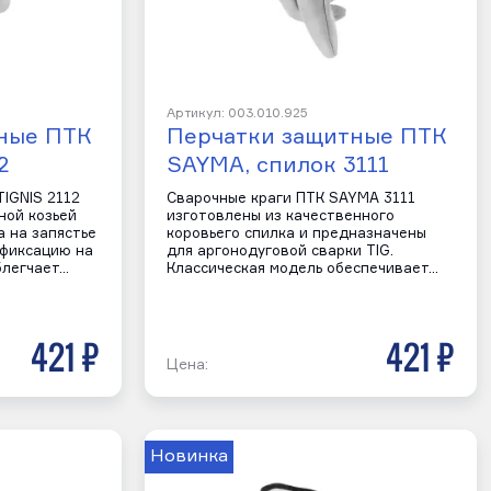
Артикул: 003.010.925
ные ПТК
Перчатки защитные ПТК
2
SAYMA, спилок 3111
IGNIS 2112
Сварочные краги ПТК SAYMA 3111
ной козьей
изготовлены из качественного
а на запястье
коровьего спилка и предназначены
фиксацию на
для аргонодуговой сварки TIG.
блегчает…
Классическая модель обеспечивает…
421 р
421 р
Цена:
Новинка