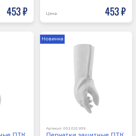
453 р
453 р
Цена:
Новинка
Артикул: 003.010.959
ные ПТК
Перчатки защитные ПТК