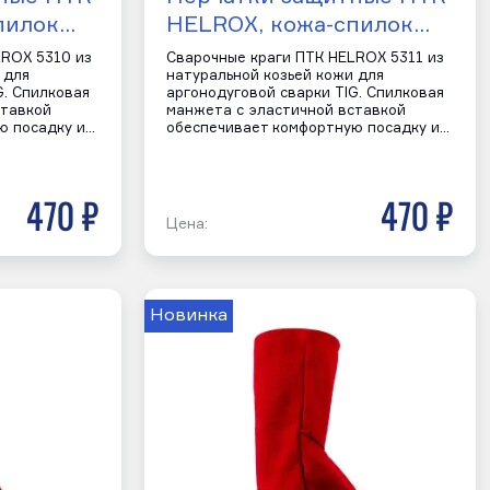
пилок…
HELROX, кожа-спилок…
LROX 5310 из
Сварочные краги ПТК HELROX 5311 из
 для
натуральной козьей кожи для
G. Спилковая
аргонодуговой сварки TIG. Спилковая
ставкой
манжета с эластичной вставкой
ю посадку и…
обеспечивает комфортную посадку и…
470 р
470 р
Цена:
Новинка