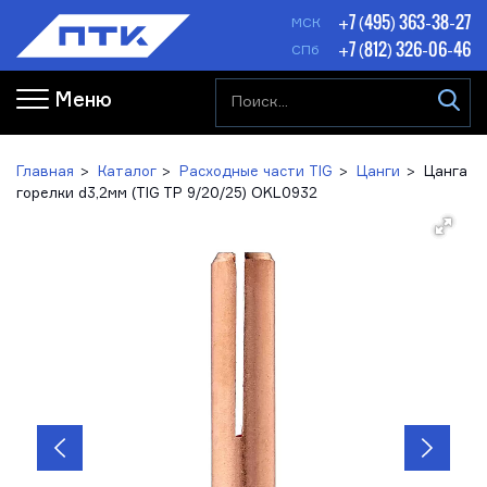
+7 (495) 363-38-27
МСК
+7 (812) 326-06-46
СПб
Меню
Главная
Каталог
Расходные части TIG
Цанги
Цанга
горелки d3,2мм (TIG TP 9/20/25) OKL0932