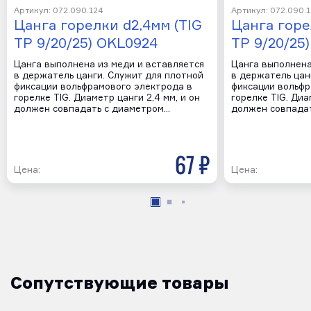
Артикул: 072.090.124
Артикул: 072.090.
Цанга горелки d2,4мм (TIG
Цанга горе
TP 9/20/25) OKL0924
TP 9/20/25
Цанга выполнена из меди и вставляется
Цанга выполнена
в держатель цанги. Служит для плотной
в держатель цан
фиксации вольфрамового электрода в
фиксации вольфр
горелке TIG. Диаметр цанги 2,4 мм, и он
горелке TIG. Диа
должен совпадать с диаметром…
должен совпада
67 р
Цена:
Цена:
Сопутствующие товары