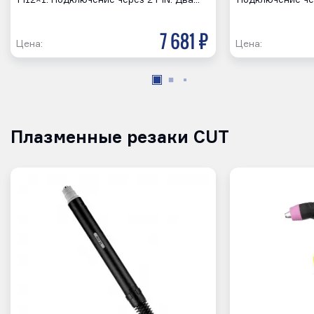
M12×1. Подключение через 2 PIN. Два…
Подключение че
7 681 р
Цена:
Цена:
Плазменные резаки CUT