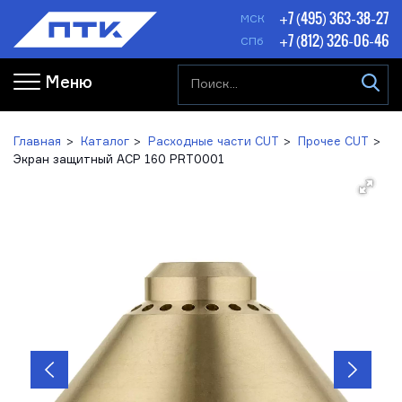
+7 (495) 363-38-27
МСК
+7 (812) 326-06-46
СПб
Меню
Главная
Каталог
Расходные части CUT
Прочее CUT
Экран защитный ACP 160 PRT0001