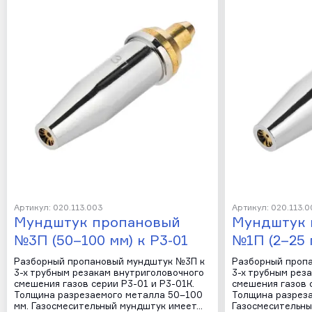
Артикул: 020.113.003
Артикул: 020.113.0
Мундштук пропановый
Мундштук 
№3П (50–100 мм) к Р3-01
№1П (2–25 
Разборный пропановый мундштук №3П к
Разборный проп
3-х трубным резакам внутриголовочного
3-х трубным рез
смешения газов серии Р3-01 и Р3-01К.
смешения газов с
Толщина разрезаемого металла 50–100
Толщина разреза
мм. Газосмесительный мундштук имеет…
Газосмесительны