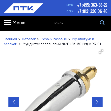
+7 (495) 363-38-27
МСК
+7 (812) 326-06-46
СПб
Меню
Главная
Каталог
Резаки газовые
Мундштуки к
резакам
Мундштук пропановый №2П (25–50 мм) к Р3-01