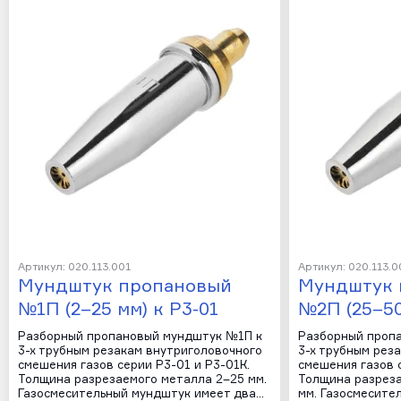
Артикул: 020.113.001
Артикул: 020.113.0
Мундштук пропановый
Мундштук 
№1П (2–25 мм) к Р3-01
№2П (25–50
Разборный пропановый мундштук №1П к
Разборный проп
3-х трубным резакам внутриголовочного
3-х трубным рез
смешения газов серии Р3-01 и Р3-01К.
смешения газов с
Толщина разрезаемого металла 2–25 мм.
Толщина разрез
Газосмесительный мундштук имеет два…
мм. Газосмесите