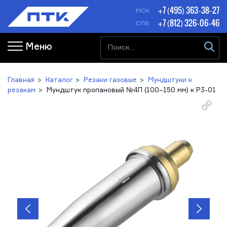
+7 (495) 363-38-27
МСК
+7 (812) 326-06-46
СПб
Меню
Главная
Каталог
Резаки газовые
Мундштуки к
резакам
Мундштук пропановый №4П (100–150 мм) к Р3-01