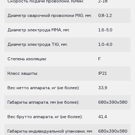
Скорость подачи проволоки, м/мин:
2-18
Диаметр сварочной проволоки MIG, мм:
0,8-1,2
Диаметр электрода ММА, мм:
1,6-5,0
Диаметр электрода TIG, мм:
1,0-4,0
Степень изоляции:
F
Класс защиты:
IP21
Вес нетто аппарата, кг (не более):
33,9
Габариты аппарата, мм (не более):
680х390х580
Вес брутто аппарата, кг (не более):
41,4
Габариты индивидуальной упаковки, мм
680х390х580