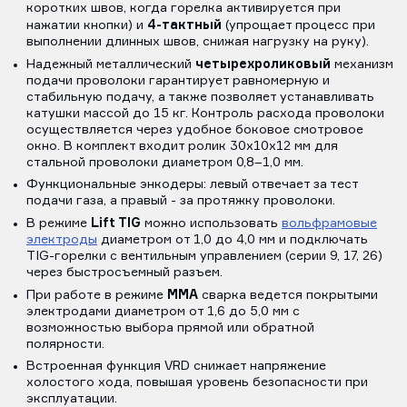
коротких швов, когда горелка активируется при
4-тактный
нажатии кнопки) и
(упрощает процесс при
выполнении длинных швов, снижая нагрузку на руку).
четырехроликовый
Надежный металлический
механизм
подачи проволоки гарантирует равномерную и
стабильную подачу, а также позволяет устанавливать
катушки массой до 15 кг. Контроль расхода проволоки
осуществляется через удобное боковое смотровое
окно. В комплект входит ролик 30х10х12 мм для
стальной проволоки диаметром 0,8–1,0 мм.
Функциональные энкодеры: левый отвечает за тест
подачи газа, а правый - за протяжку проволоки.
Lift TIG
В режиме
можно использовать
вольфрамовые
электроды
диаметром от 1,0 до 4,0 мм и подключать
TIG-горелки с вентильным управлением (серии 9, 17, 26)
через быстросъемный разъем.
MMA
При работе в режиме
сварка ведется покрытыми
электродами диаметром от 1,6 до 5,0 мм с
возможностью выбора прямой или обратной
полярности.
Встроенная функция VRD снижает напряжение
холостого хода, повышая уровень безопасности при
эксплуатации.