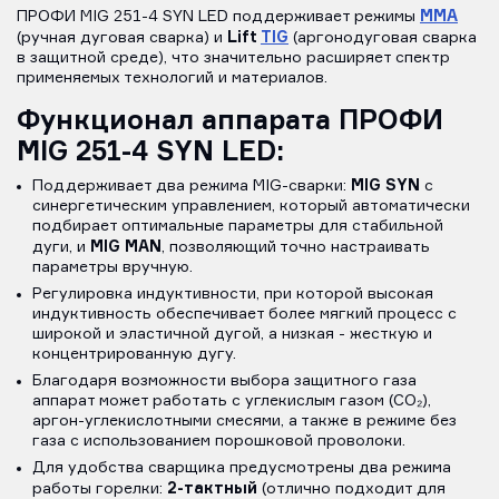
MMA
ПРОФИ MIG 251-4 SYN LED поддерживает режимы
Lift
TIG
(ручная дуговая сварка) и
(аргонодуговая сварка
в защитной среде), что значительно расширяет спектр
применяемых технологий и материалов.
Функционал аппарата ПРОФИ
MIG 251-4 SYN LED:
MIG SYN
Поддерживает два режима MIG-сварки:
с
синергетическим управлением, который автоматически
подбирает оптимальные параметры для стабильной
MIG MAN
дуги, и
, позволяющий точно настраивать
параметры вручную.
Регулировка индуктивности, при которой высокая
индуктивность обеспечивает более мягкий процесс с
широкой и эластичной дугой, а низкая - жесткую и
концентрированную дугу.
Благодаря возможности выбора защитного газа
аппарат может работать с углекислым газом (CO₂),
аргон-углекислотными смесями, а также в режиме без
газа с использованием порошковой проволоки.
Для удобства сварщика предусмотрены два режима
2-тактный
работы горелки:
(отлично подходит для