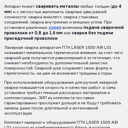
сваривать металлы
до 4
Аппарат может
любых толщин (
мм
) и с легкостью выполнить сварные швы разной
сложности: сварка внахлест, сварка стыковых
соединений, сварка внутренних и внешних углов. При
сопел
подача сварочной
установке различных
возможна
проволоки от 0,8 до 1,6 мм
сварка без подачи
или
присадочной проволоки
.
Лазерная сварка аппаратом ПТК LASER 1500 AIR L01
оказывает минимальное термическое влияние, за счет чего
сварной шов получается равномерным и эстетичным, что
снижает необходимость дополнительной зачистки
поверхностей. Сварной шов сохраняет свою форму и
герметичность, на шве не возникают трещины и поры.
При использовании оборудования для ручной лазерной
сварки повышается скорость и качество работ, а сама
установка требует меньше расходных материалов и
комплектующих, ЗИП из комплекта поставки
гарантированно прослужат дольше и не будут требовать
замены даже после длительной и интенсивной
эксплуатации.
Комплект лазерного оборудования ПТК LASER 1500 AIR
L01 состоит из комбинированного блока, в котором