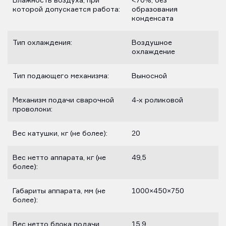
Влажность воздуха, при
<70%, без
которой допускается работа:
образования
конденсата
Тип охлаждения:
Воздушное
охлаждение
Тип подающего механизма:
Выносной
Механизм подачи сварочной
4-х роликовой
проволоки:
Вес катушки, кг (не более):
20
Вес нетто аппарата, кг (не
49,5
более):
Габариты аппарата, мм (не
1000×450×750
более):
Вес нетто блока подачи
15,9