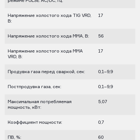
режиме PULSE AC/DC, Гц:
Напряжение холостого хода TIG VRD,
17
В:
Напряжение холостого хода ММА, В:
56
Напряжение холостого хода ММА
17
VRD, В:
Продувка газа перед сваркой, сек:
0,1–9,9
Постпродувка газа, сек:
0,1–9,9
Максимальная потребляемая
5,07
мощность, кВт:
Коэффициент мощности:
0,7
ПВ, %:
60