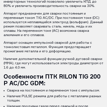
инверторных технологий позво­лило увеличить КПД до
80% и увеличить производительность сварки на 30%.
Аппарат предназначен для сварки постоянным и
переменным током TIG AC/DC. При постоянном токе (DС)
используется неплавящийся электрод (вольфрам). Данный
режим позволяет сваривать сталь, никель, медь и их
сплавы. На переменном токе (AC) возможна сварка
алюминия и его сплавов.
Аппарат оснащен импульсной сваркой для работы с
тонколистовым металлом. Функция предотвращает
прожигание металла и его деформацию.
Наличие дополнительной функции ручной дуговой сварки
(MMA), где могут использоваться электроды диаметром от
1,6 до 4,0 мм.
Особенности ПТК RILON TIG 200
P AC/DC GDM:
Сварка на постоянном и переменном токе с импульсом.
Наличие PULSE режима для работы с металлами разных
толщин.
Наличие продувки газом перед сваркой и после.