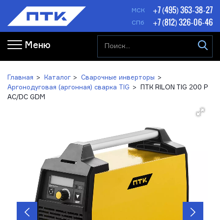
+7 (495) 363-38-27
МСК
+7 (812) 326-06-46
СПб
Меню
Главная
Каталог
Сварочные инверторы
Аргонодуговая (аргонная) сварка TIG
ПТК RILON TIG 200 P
AC/DC GDM