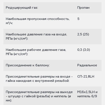
Редуцирующий газ:
Пропан
Наибольшая пропускная способность,
5
м³/ч:
Наибольшее давление газа на входе,
2,5 (25)
МПа (кгс/см²):
Наибольшее рабочее давление газа,
0,3 (3,0)
МПа (кгс/см²):
Присоединение к баллону:
Радиальное
Присоединительные размеры на входе -
СП-21,8LH
гайка накидная с внутренней резьбой:
Присоединительные размеры на выходе
M16х1,5LH и
- штуцер с гайкой (резьба) и ниппель (ø
ниппель 6/9
мм):