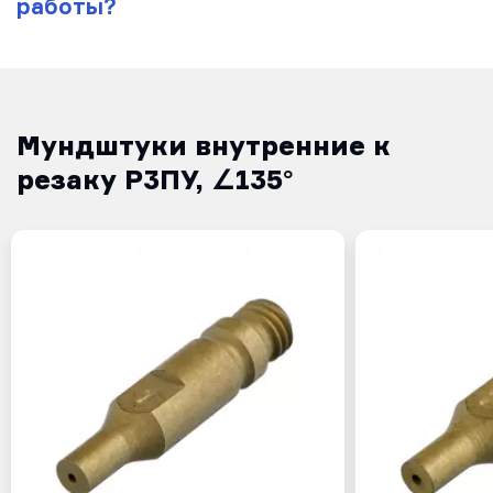
работы?
Мундштуки внутренние к
резаку Р3ПУ, ∠135°