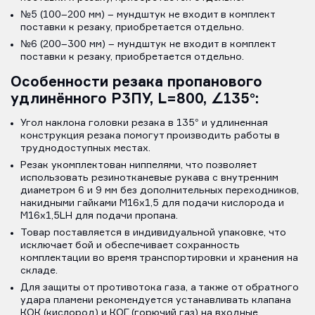
№5 (100–200 мм) – мундштук не входит в комплект
поставки к резаку, приобретается отдельно.
№6 (200–300 мм) – мундштук не входит в комплект
поставки к резаку, приобретается отдельно.
Особенности р
езака пропанового
удлинённого Р3ПУ, L=800, ∠135°
:
Угол наклона головки резака в 135° и удлиненная
конструкция резака помогут производить работы в
труднодоступных местах.
Резак укомплектован ниппелями, что позволяет
использовать резинотканевые рукава с внутренним
диаметром 6 и 9 мм без дополнительных переходников,
накидными гайками M16х1,5 для подачи кислорода и
M16х1,5LH для подачи пропана.
Товар поставляется в индивидуальной упаковке, что
исключает бой и обеспечивает сохранность
комплектации во время транспортировки и хранения на
складе.
Для защиты от противотока газа, а также от обратного
удара пламени рекомендуется устанавливать клапана
КОК (кислород) и КОГ (горючий газ) на входные