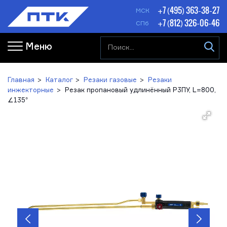
+7 (495) 363-38-27
МСК
+7 (812) 326-06-46
СПб
Меню
Главная
Каталог
Резаки газовые
Резаки
инжекторные
Резак пропановый удлинённый Р3ПУ, L=800,
∠135°