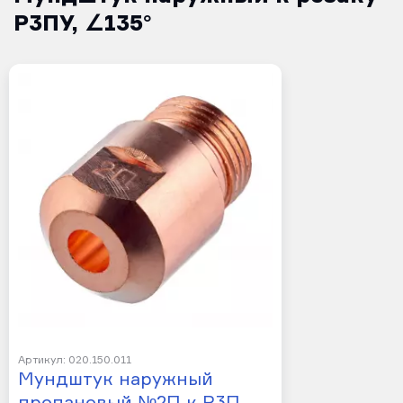
Р3ПУ, ∠135°
Артикул: 020.150.011
Мундштук наружный
пропановый №2П к Р3П…