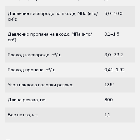
Давление кислорода на входе, МПа (кгс/
3,0–10,0
см²):
Давление пропана на входе, МПа (кгс/
0,1–1,5
см²):
Расход кислорода, м³/ч:
3,0–33,2
Расход пропана, м³/ч:
0,41–1,92
Угол наклона головки резака:
135°
Длина резака, мм:
800
Вес нетто, кг:
1,1