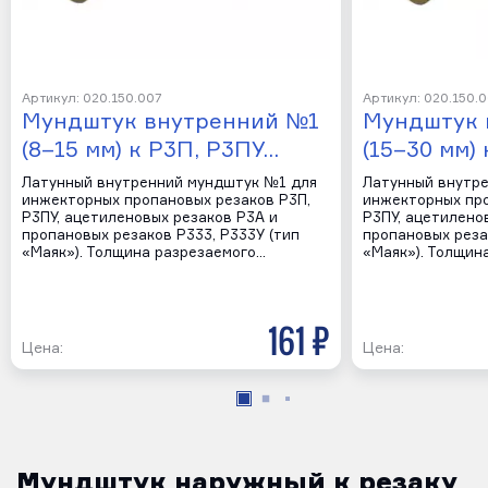
Артикул: 020.150.007
Артикул: 020.150.
Мундштук внутренний №1
Мундштук 
(8–15 мм) к Р3П, Р3ПУ…
(15–30 мм)
Латунный внутренний мундштук №1 для
Латунный внутр
инжекторных пропановых резаков Р3П,
инжекторных про
Р3ПУ, ацетиленовых резаков Р3А и
Р3ПУ, ацетилено
пропановых резаков Р333, Р333У (тип
пропановых реза
«Маяк»). Толщина разрезаемого…
«Маяк»). Толщин
161 р
Цена:
Цена:
Мундштук наружный к резаку