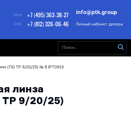
info@ptk.group
+7 (495) 363-38-27
МСК
+7 (812) 326-06-46
Личный кабинет дилера
СПб
мм (TIG TP 9/20/25) № 8 IPT0919
ая линза
 TP 9/20/25)