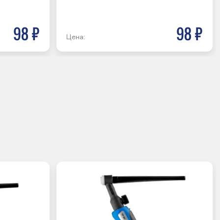
98 р
98 р
Цена: