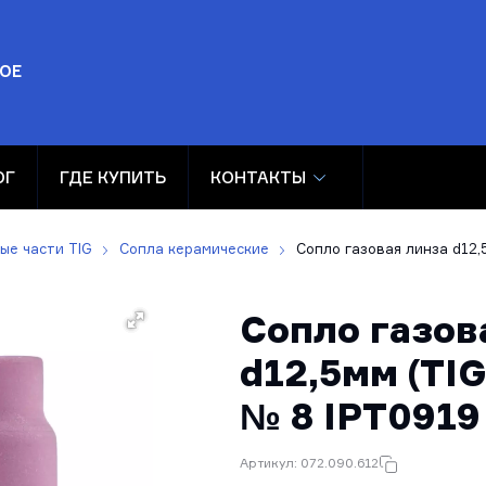
ОЕ
ОГ
ГДЕ КУПИТЬ
КОНТАКТЫ
ые части TIG
Сопла керамические
Сопло газовая линза d12,5
Сопло газов
d12,5мм (TIG
№ 8 IPT0919
Артикул: 072.090.612