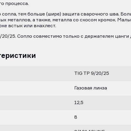
го процесса.
сопла, тем больше (шире) защита сварочного шва. Бол
ых металлов, а также, металла со скосом кромок. Ма
рке встык или внахлест.
/20/25. Сопло совместимо только с держателем цанги 
теристики
TIG TP 9/20/25
Газовая линза
12,5
8