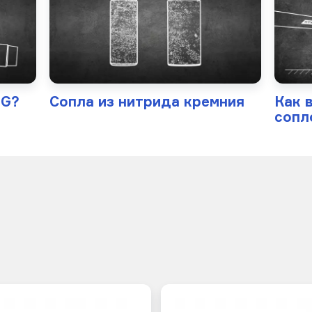
IG?
Сопла из нитрида кремния
Как 
сопл