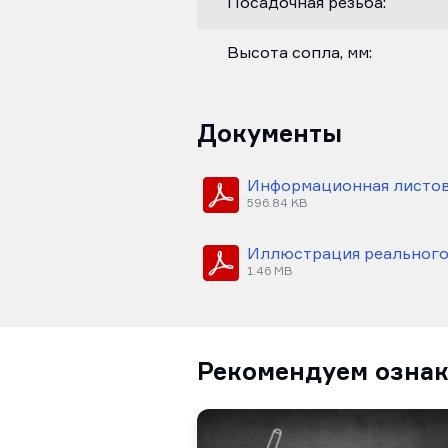
Посадочная резьба:
Высота сопла, мм:
Документы
Информационная листов
596.84 KB
Иллюстрация реального 
1.46 MB
Рекомендуем озна