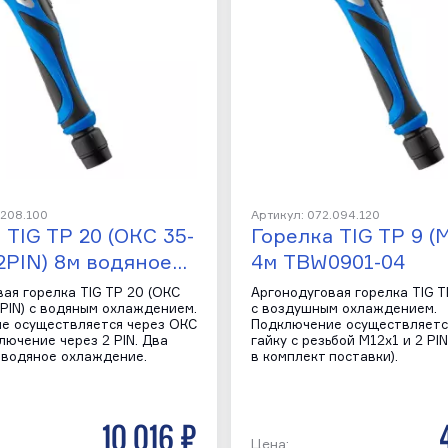
.208.100
Артикул: 072.094.120
 TIG TP 20 (ОКС 35-
Горелка TIG TP 9 (
, 2PIN) 8м водяное…
4м TBW0901-04
ая горелка TIG TP 20 (ОКС
Аргонодуговая горелка TIG T
 2PIN) с водяным охлаждением.
с воздушным охлаждением.
е осуществляется через ОКС
Подключение осуществляетс
лючение через 2 PIN. Два
гайку с резьбой M12х1 и 2 PI
 водяное охлаждение.
в комплект поставки).
10 016 р
Цена: