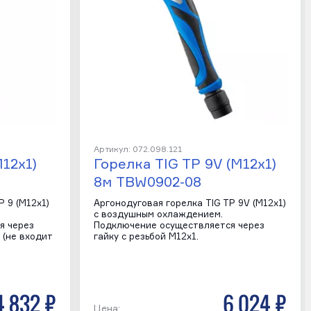
Артикул: 072.098.121
M12x1)
Горелка TIG TP 9V (M12x1)
8м TBW0902-08
P 9 (M12х1)
Аргонодуговая горелка TIG TP 9V (M12x1)
с воздушным охлаждением.
я через
Подключение осуществляется через
N (не входит
гайку с резьбой M12х1.
4 832 р
6 024 р
Цена: