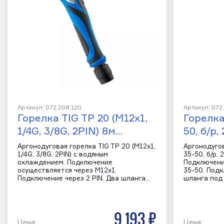
Артикул: 072.208.120
Артикул: 072
Горелка TIG TP 20 (M12x1,
Горелка
1/4G, 3/8G, 2PIN) 8м…
50, б/р
Аргонодуговая горелка TIG TP 20 (M12x1,
Аргонодугов
1/4G, 3/8G, 2PIN) с водяным
35-50, б/р,
охлаждением. Подключение
Подключени
осуществляется через M12x1.
35-50. Подк
Подключение через 2 PIN. Два шланга…
шланга под
9 193 р
Цена:
Цена: