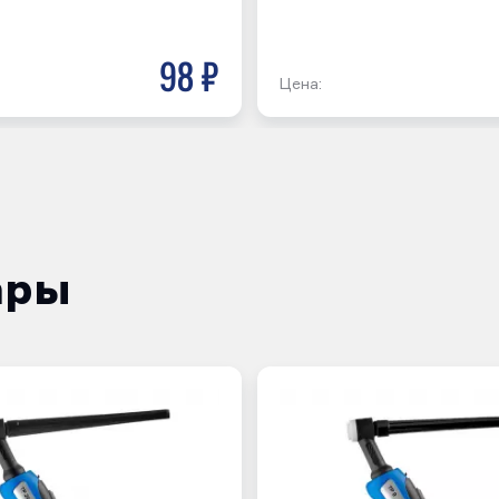
98 р
Цена:
ары