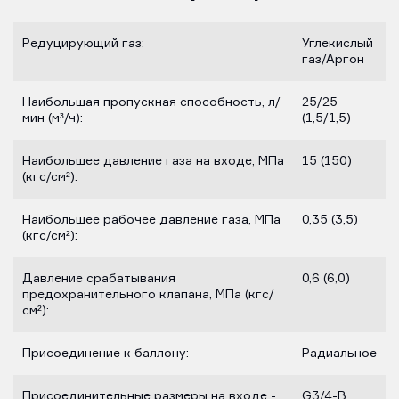
Редуцирующий газ:
Углекислый
газ/Аргон
Наибольшая пропускная способность, л/
25/25
мин (м³/ч):
(1,5/1,5)
Наибольшее давление газа на входе, МПа
15 (150)
(кгс/см²):
Наибольшее рабочее давление газа, МПа
0,35 (3,5)
(кгс/см²):
Давление срабатывания
0,6 (6,0)
предохранительного клапана, МПа (кгс/
см²):
Присоединение к баллону:
Радиальное
Присоединительные размеры на входе -
G3/4-B