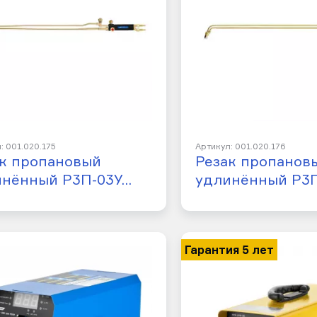
: 001.020.175
Артикул: 001.020.176
к пропановый
Резак пропанов
инённый Р3П-03У…
удлинённый Р3
Гарантия 5 лет