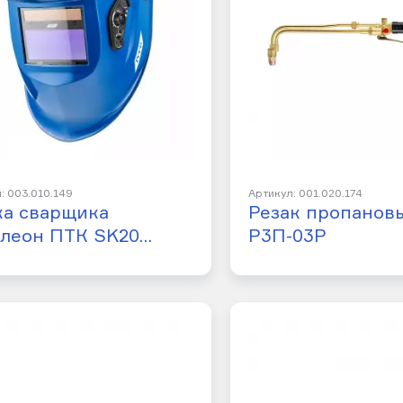
: 003.010.149
Артикул: 001.020.174
ка сварщика
Резак пропанов
елеон ПТК SK20…
Р3П-03Р