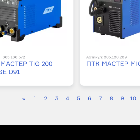
: 005.100.372
Артикул: 005.100.209
МАСТЕР TIG 200
ПТК МАСТЕР MIG
SE D91
«
1
2
3
4
5
6
7
8
9
10