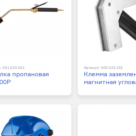
: 001.020.502
Артикул: 005.020.215
лка пропановая
Клемма заземле
00Р
магнитная углов