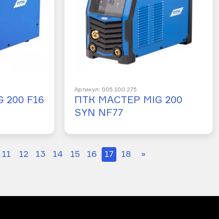
Артикул: 005.100.275
 200 F16
ПТК МАСТЕР MIG 200
SYN NF77
11
12
13
14
15
16
17
18
»