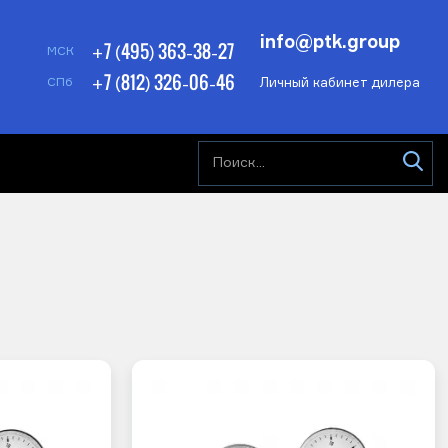
info@ptk.group
+7 (495) 363-38-27
МСК
+7 (812) 326-06-46
Личный кабинет дилера
СПб