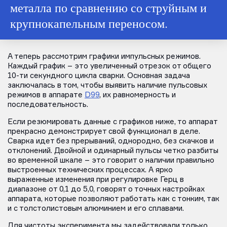
металла по сравнению со струйным и
крупнокапельным переносом.
А теперь рассмотрим графики импульсных режимов.
Каждый график – это увеличенный отрезок от общего
10-ти секундного цикла сварки. Основная задача
заключалась в том, чтобы выявить наличие пульсовых
режимов в аппарате
D99
, их равномерность и
последовательность.
Если резюмировать данные с графиков ниже, то аппарат
прекрасно демонстрирует свой функционал в деле.
Сварка идет без прерываний, однородно, без скачков и
отклонений. Двойной и одинарный пульсы четко разбиты
во временной шкале – это говорит о наличии правильно
выстроенных технических процессах. А ярко
выраженные изменения при регулировке Герц в
диапазоне от 0,1 до 5,0, говорят о точных настройках
аппарата, которые позволяют работать как с тонким, так
и с толстолистовым алюминием и его сплавами.
Для чистоты эксперимента мы задействовали только