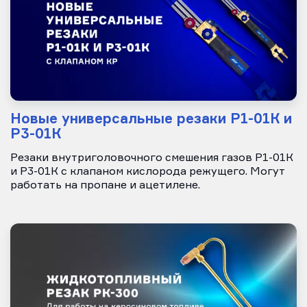
Новые универсальные резаки Р1-01К и
Р3-01К
Резаки внутриголовочного смешения газов Р1-01К
и Р3-01К с клапаном кислорода режущего. Могут
работать на пропане и ацетилене.